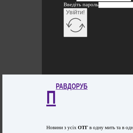
Введіть пароль
Увійти!
РАВДОРУБ
П
Новини з усіх
ОТГ
в одну мить та в одн