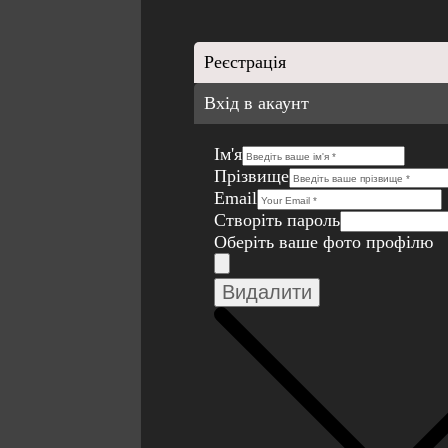
Реєстрація
Вхід в акаунт
Ім'я
Прізвище
Email
Створіть пароль
Оберіть ваше фото профілю
Видалити