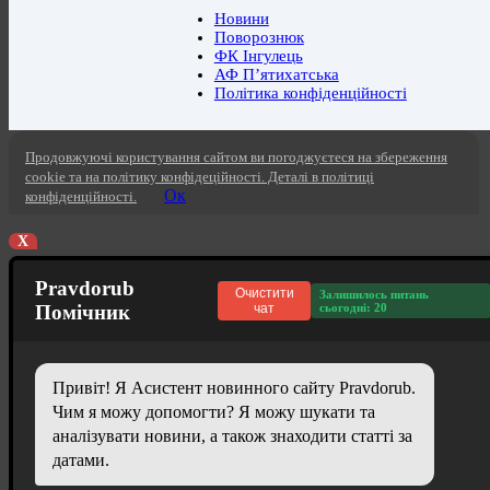
Новини
Поворознюк
ФК Інгулець
АФ П’ятихатська
Політика конфіденційності
Продовжуючі користування сайтом ви погоджуєтеся на збереження
cookie та на політику конфідеційності. Деталі в політиці
Ок
конфіденційності.
X
Pravdorub
Очистити
Залишилось питань
Помічник
чат
сьогодні: 20
Привіт! Я Асистент новинного сайту Pravdorub.
Чим я можу допомогти? Я можу шукати та
аналізувати новини, а також знаходити статті за
датами.