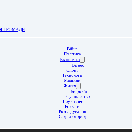
ОЇ ГРОМАДИ
Війна
Політика
Економіка
Бізнес
Спорт
Технології
Машини
Життя
Здоров’я
Суспільство
Шоу бізнес
Розваги
Розслідування
Сад та огород