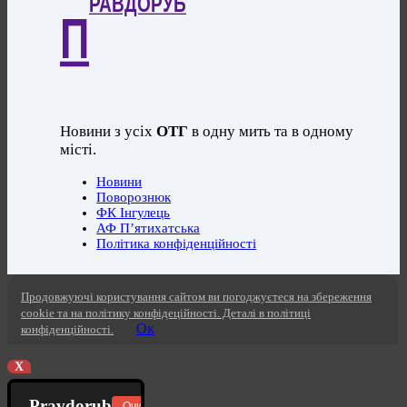
РАВДОРУБ
П
Новини з усіх
ОТГ
в одну мить та в одному
місті.
Новини
Поворознюк
ФК Інгулець
АФ П’ятихатська
Політика конфіденційності
Продовжуючі користування сайтом ви погоджуєтеся на збереження
cookie та на політику конфідеційності. Деталі в політиці
Ок
конфіденційності.
X
Pravdorub
Очистити