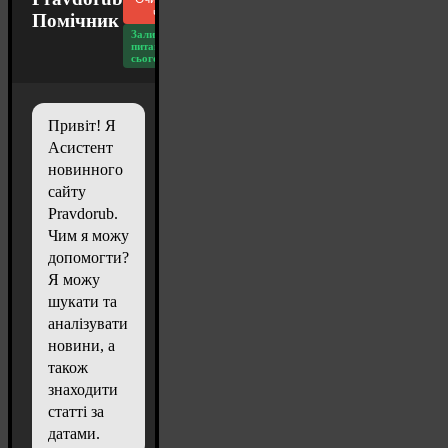
чат
Помічник
Залишилось
питань
сьогодні: 20
Привіт! Я
Асистент
новинного
сайту
Pravdorub.
Чим я можу
допомогти?
Я можу
шукати та
аналізувати
новини, а
також
знаходити
статті за
датами.