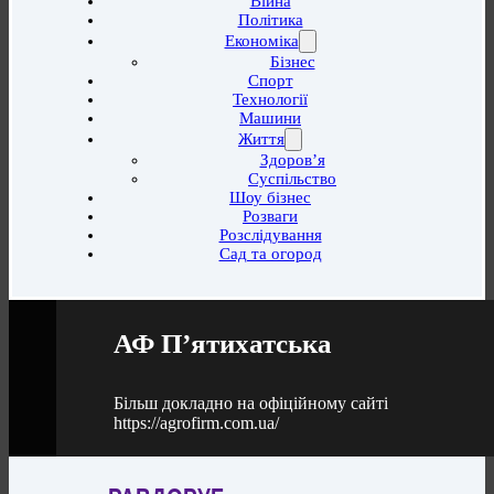
Війна
Політика
Економіка
Бізнес
Спорт
Технології
Машини
Життя
Здоров’я
Суспільство
Шоу бізнес
Розваги
Розслідування
Сад та огород
АФ П’ятихатська
Більш докладно на офіційному сайті
https://agrofirm.com.ua/