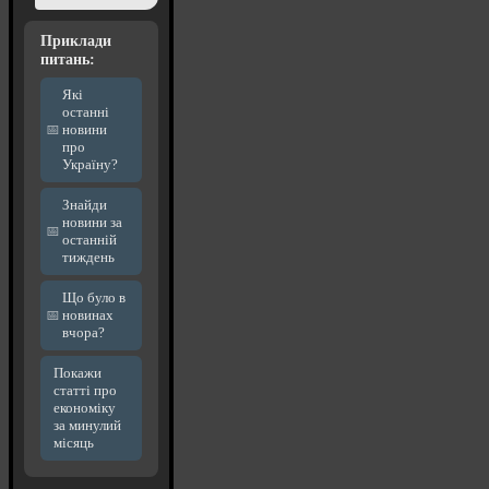
Приклади
питань:
Які
останні
новини
про
Україну?
Знайди
новини за
останній
тиждень
Що було в
новинах
вчора?
Покажи
статті про
економіку
за минулий
місяць