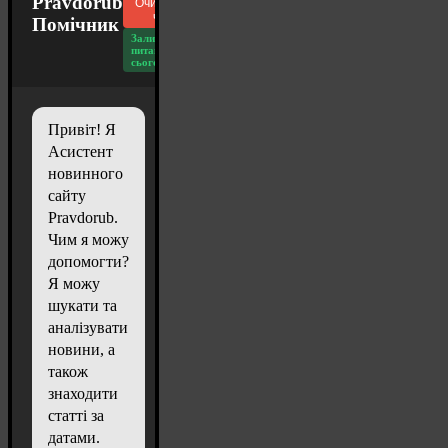
Pravdorub
Очистити
чат
Помічник
Залишилось
питань
сьогодні: 20
Привіт! Я
Асистент
новинного
сайту
Pravdorub.
Чим я можу
допомогти?
Я можу
шукати та
аналізувати
новини, а
також
знаходити
статті за
датами.