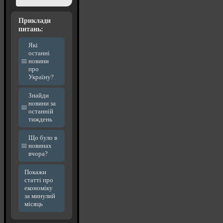
Приклади
питань:
Які
останні
новини
про
Україну?
Знайди
новини за
останній
тиждень
Що було в
новинах
вчора?
Покажи
статті про
економіку
за минулий
місяць