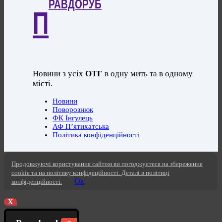
РАВДОРУБ
П
Новини з усіх
ОТГ
в одну мить та в одному
місті.
Новини
Поворознюк
ФК Інгулець
АФ П’ятихатська
Політика конфіденційності
Продовжуючі користування сайтом ви погоджуєтеся на збереження
cookie та на політику конфідеційності. Деталі в політиці
Ок
конфіденційності.
X