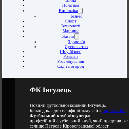
Війна
Політика
Економіка
Бізнес
Спорт
Технології
Машини
Життя
Здоров’я
Суспільство
Шоу бізнес
Розваги
Розслідування
Сад та огород
ФК Інгулець
Новини футбольної команди Інгулець.
Більш докладно на офіційному сайті
ingulets.club
.
Футбольний клуб «Інгулець»
—
професійний футбольний клуб, який представляє
селище Петрове Кіровоградської област