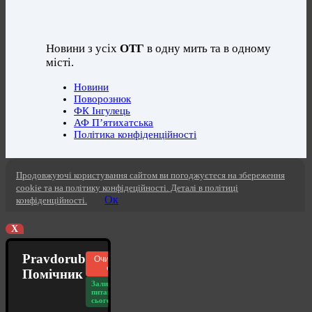
Новини з усіх
ОТГ
в одну мить та в одному
місті.
Новини
Поворознюк
ФК Інгулець
АФ П’ятихатська
Політика конфіденційності
Продовжуючі користування сайтом ви погоджуєтеся на збереження
cookie та на політику конфідеційності. Деталі в політиці
Ок
конфіденційності.
X
Pravdorub
Очистити
чат
Помічник
Залишилось
питань
сьогодні: 20