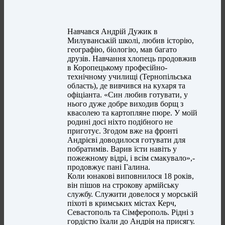
Навчався Андрій Дужик в
Милуванській школі, любив історію,
географію, біологію, мав багато
друзів. Навчання хлопець продовжив
в Коропецькому професійно-
технічному училищі (Тернопільська
область), де вивчився на кухаря та
офіціанта. «Син любив готувати, у
нього дуже добре виходив борщ з
квасолею та картопляне пюре. У моїй
родині досі ніхто подібного не
приготує. Згодом вже на фронті
Андрієві доводилося готувати для
побратимів. Варив їсти навіть у
пожежному відрі, і всім смакувало»,-
продовжує пані Галина.
Коли юнакові виповнилося 18 років,
він пішов на строкову армійську
службу. Служити довелося у морській
піхоті в кримських містах Керч,
Севастополь та Сімферополь. Рідні з
гордістю їхали до Андрія на присягу.