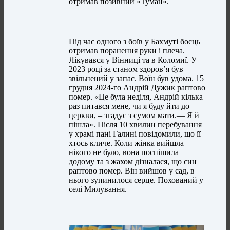
отримав позивний «Туман».
Під час одного з боїв у Бахмуті боєць
отримав поранення руки і плеча.
Лікувався у Вінниці та в Коломиї. У
2023 році за станом здоров’я був
звільнений у запас. Воїн був удома. 15
грудня 2024-го Андрій Дужик раптово
помер. «Це була неділя, Андрій кілька
раз питався мене, чи я буду йти до
церкви, – згадує з сумом мати.— Я й
пішла». Після 10 хвилин перебування
у храмі пані Галині повідомили, що її
хтось кличе. Коли жінка вийшла
нікого не було, вона поспішила
додому та з жахом дізналася, що син
раптово помер. Він вийшов у сад, в
нього зупинилося серце. Похований у
селі Милування.