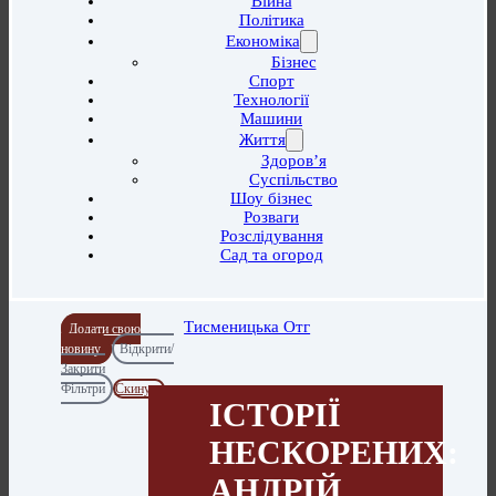
Війна
Політика
Економіка
Бізнес
Спорт
Технології
Машини
Життя
Здоров’я
Суспільство
Шоу бізнес
Розваги
Розслідування
Сад та огород
Тисменицька Отг
Додати свою
новину
Відкрити/
Закрити
Фільтри
Скинути
ІСТОРІЇ
НЕСКОРЕНИХ:
АНДРІЙ