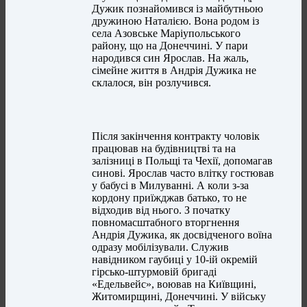
Дужик познайомився із майбутньою
дружиною Наталією. Вона родом із
села Азовське Маріупольського
району, що на Донеччині. У пари
народився син Ярослав. На жаль,
сімейне життя в Андрія Дужика не
склалося, він розлучився.
Після закінчення контракту чоловік
працював на будівництві та на
залізниці в Польщі та Чехії, допомагав
синові. Ярослав часто влітку гостював
у бабусі в Милуванні. А коли з-за
кордону приїжджав батько, то не
відходив від нього. З початку
повномасштабного вторгнення
Андрія Дужика, як досвідченого воїна
одразу мобілізували. Служив
навідником гаубиці у 10-ій окремій
гірсько-штурмовій бригаді
«Едельвейс», воював на Київщині,
Житомирщині, Донеччині. У війську