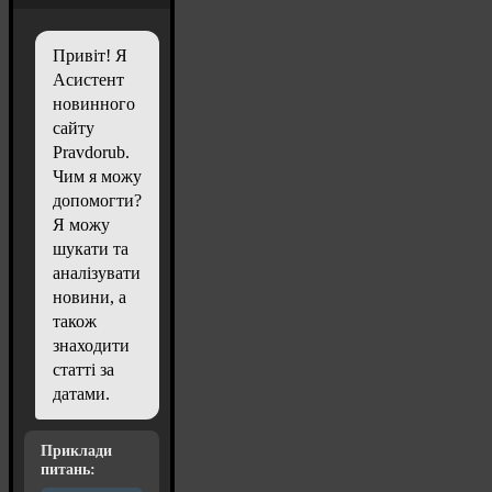
Привіт! Я
Асистент
новинного
сайту
Pravdorub.
Чим я можу
допомогти?
Я можу
шукати та
аналізувати
новини, а
також
знаходити
статті за
датами.
Приклади
питань: