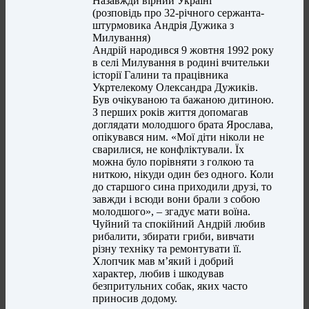
Назавжди вірний Україні
(розповідь про 32-річного сержанта-
штурмовика Андрія Дужика з
Милування)
Андрій народився 9 жовтня 1992 року
в селі Милування в родині вчительки
історії Галини та працівника
Укртелекому Олександра Дужиків.
Був очікуваною та бажаною дитиною.
З перших років життя допомагав
доглядати молодшого брата Ярослава,
опікувався ним. «Мої діти ніколи не
сварилися, не конфліктували. Їх
можна було порівняти з голкою та
ниткою, нікуди один без одного. Коли
до старшого сина приходили друзі, то
завжди і всюди вони брали з собою
молодшого», – згадує мати воїна.
Чуйний та спокійний Андрій любив
рибалити, збирати гриби, вивчати
різну техніку та ремонтувати її.
Хлопчик мав м’який і добрий
характер, любив і шкодував
безпритульних собак, яких часто
приносив додому.