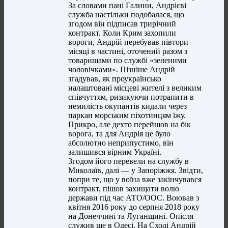
За словами пані Галини, Андрієві
служба настільки подобалася, що
згодом він підписав трирічний
контракт. Коли Крим захопили
вороги, Андрій перебував півтори
місяці в частині, оточений разом з
товаришами по службі «зеленими
чоловічками». Пізніше Андрій
згадував, як проукраїнсько
налаштовані місцеві жителі з великим
співчуттям, ризикуючи потрапити в
немилість окупантів кидали через
паркан морським піхотинцям їжу.
Прикро, але дехто перейшов на бік
ворога, та для Андрія це було
абсолютно неприпустимо, він
залишився вірним Україні.
Згодом його перевели на службу в
Миколаїв, далі — у Запоріжжя. Звідти,
попри те, що у воїна вже закінчувався
контракт, пішов захищати волю
держави під час АТО/ООС. Воював з
квітня 2016 року до серпня 2018 року
на Донеччині та Луганщині. Опісля
служив ще в Одесі. На Сході Андрій