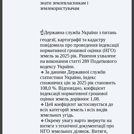
знати землевласникам і
землекористувачам
☝️Державна служба України з питань
геодезії, картографії та кадастру
повідомила про проведення індексації
нормативної грошової оцінки (НГО)
земель за 2025 рік. Рішення ухвалене
на виконання статті 289 Податкового
кодексу України.
🔹За даними Державної служби
статистики України, індекс
споживчих цін за 2025 рік становить
108,0 %. Відповідно, коефіцієнт
індексації нормативної грошової
оцінки земель дорівнює 1,08.
🔹Цей коефіцієнт застосовується до
всіх категорій земель і всіх видів
земельних угідь.
🔹Окрему увагу варто звернути на
витяги з технічної документації про
НГО земельних ділянок. Витяги,