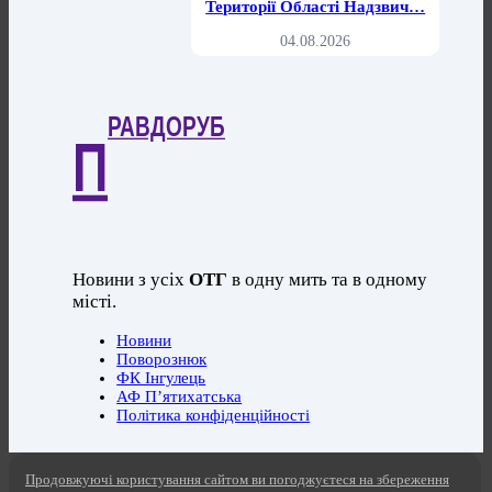
Території Області Надзвич…
04.08.2026
РАВДОРУБ
П
Новини з усіх
ОТГ
в одну мить та в одному
місті.
Новини
Поворознюк
ФК Інгулець
АФ П’ятихатська
Політика конфіденційності
Продовжуючі користування сайтом ви погоджуєтеся на збереження