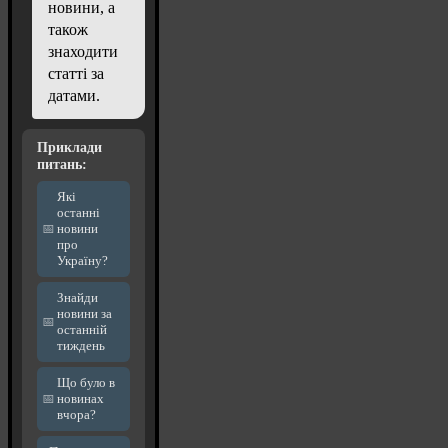
новини, а
також
знаходити
статті за
датами.
Приклади
питань:
Які
останні
новини
про
Україну?
Знайди
новини за
останній
тиждень
Що було в
новинах
вчора?