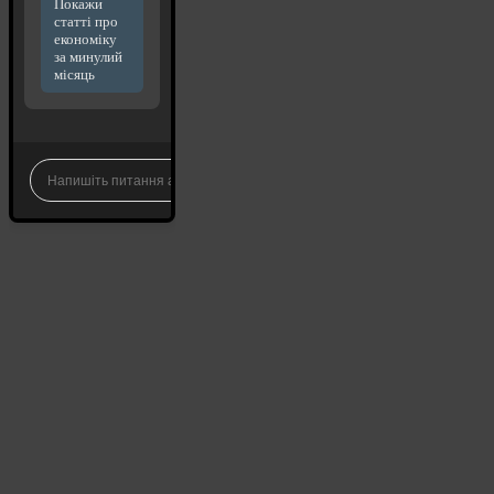
Покажи
статті про
економіку
за минулий
місяць