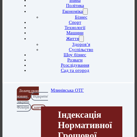
Війна
Політика
Економіка
Бізнес
Спорт
Технології
Машини
Життя
Здоров’я
Суспільство
Шоу бізнес
Розваги
Розслідування
Сад та огород
Млинівська ОТГ
Додати свою
новину
Відкрити/
Закрити
Фільтри
Скинути
Індексація
Нормативної
Грошової