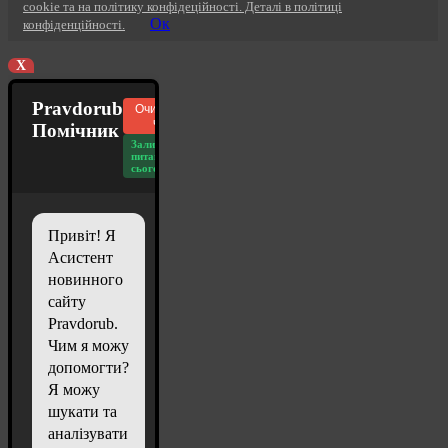
cookie та на політику конфідеційності. Деталі в політиці
Ок
конфіденційності.
X
Pravdorub
Очистити
чат
Помічник
Залишилось
питань
сьогодні: 20
Привіт! Я
Асистент
новинного
сайту
Pravdorub.
Чим я можу
допомогти?
Я можу
шукати та
аналізувати