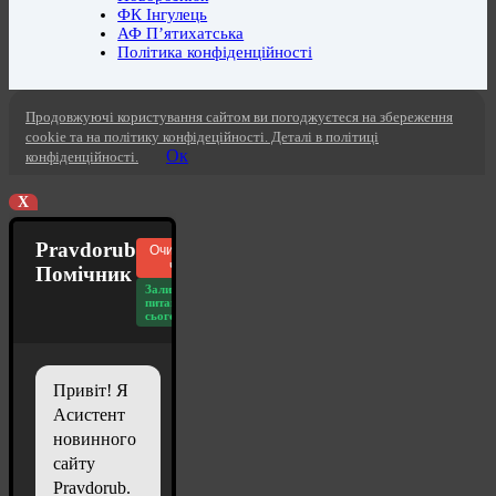
ФК Інгулець
АФ П’ятихатська
Політика конфіденційності
Продовжуючі користування сайтом ви погоджуєтеся на збереження
cookie та на політику конфідеційності. Деталі в політиці
Ок
конфіденційності.
X
Pravdorub
Очистити
чат
Помічник
Залишилось
питань
сьогодні: 20
Привіт! Я
Асистент
новинного
сайту
Pravdorub.