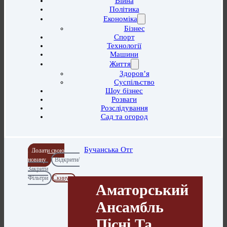
Війна
Політика
Економіка
Бізнес
Спорт
Технології
Машини
Життя
Здоров’я
Суспільство
Шоу бізнес
Розваги
Розслідування
Сад та огород
Бучанська Отг
Додати свою
новину
Відкрити/
Закрити
Фільтри
Скинути
Аматорський
Ансамбль
Пісні Та