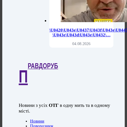
\u0420\u043e\u0437\u043f\u043e\u044
\u043e\u043d\u043e\u0432\…
04.08.2026
РАВДОРУБ
П
Новини з усіх
ОТГ
в одну мить та в одному
місті.
Новини
Поворознюк