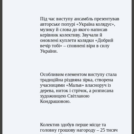
Під час виступу ансамбль презентував
авторське попурі «Україна колядує»,
музику й слова до якого написав
керівник колективу. Звучали й
оновлені куплети колядки «Добрий
вечір тобі» – сповнені віри в силу
України.
Особливим елементом виступу стала
традиційна різдвяна зірка, створена
учасницями «Мальв» власноруч із
дерева, ниток і стрічок, а розписана
художницею Світланою
Кондрашовою.
Колектив здобув перше місце та
головну грошову нагороду – 25 тисяч