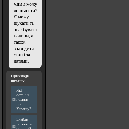
Чим я можу
допомогти?
Я можу
шукати та
аналізувати
новини, а
також
знаходити
статті за
датами.
Приклади
питань:
Які
останні
новини
про
Україну?
Знайди
новини за
останній