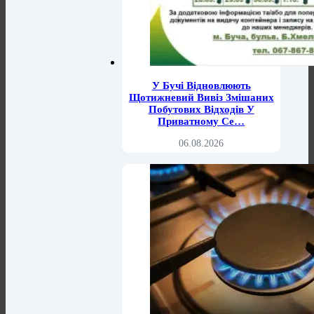
У Бучі Відновлюють
Щотижневий Вивіз Змішаних
Побутових Відходів У
Приватному Се…
06.08.2026