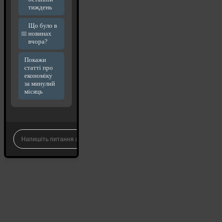
тиждень
Що було в
новинах
вчора?
Покажи
статті про
економіку
за минулий
місяць