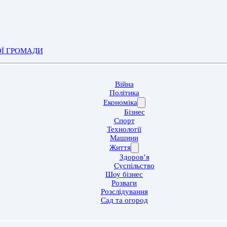
ОЇ ГРОМАДИ
Війна
Політика
Економіка
Бізнес
Спорт
Технології
Машини
Життя
Здоров’я
Суспільство
Шоу бізнес
Розваги
Розслідування
Сад та огород