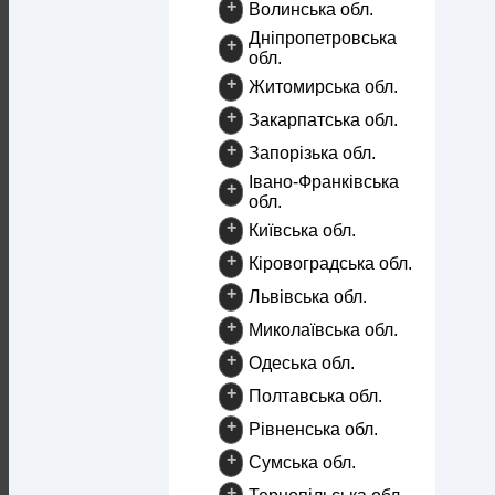
+
Волинська обл.
Дніпропетровська
+
обл.
+
Житомирська обл.
+
Закарпатська обл.
+
Запорізька обл.
Івано-Франківська
+
обл.
+
Київська обл.
+
Кіровоградська обл.
+
Львівська обл.
+
Миколаївська обл.
+
Одеська обл.
+
Полтавська обл.
+
Рівненська обл.
+
Сумська обл.
+