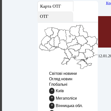
Кр
Карта ОТГ
ОТГ
12.01.2
Світові новини
Огляд новин
Глобальні
+
Kиїв
+
Mегаполіси
+
Вінницька обл.