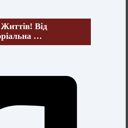
Життів! Від
оріальна …