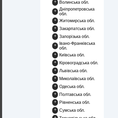
+
Волинська обл.
Дніпропетровська
+
обл.
+
Житомирська обл.
+
Закарпатська обл.
+
Запорізька обл.
Івано-Франківська
+
обл.
+
Київська обл.
+
Кіровоградська обл.
+
Львівська обл.
+
Миколаївська обл.
+
Одеська обл.
+
Полтавська обл.
+
Рівненська обл.
+
Сумська обл.
+