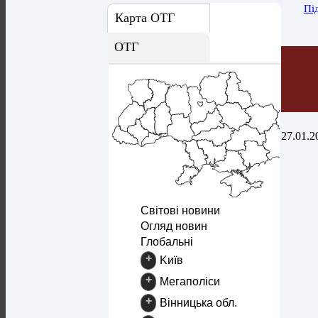
Пі
Карта ОТГ
ОТГ
27.01.2
Світові новини
Огляд новин
Глобальні
+
Kиїв
+
Mегаполіси
+
Вінницька обл.