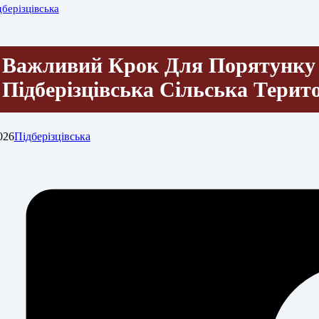
дберізцівська
Важливий Крок Для Порятунку 
Підберізцівська Сільська Терит
026
Підберізцівська