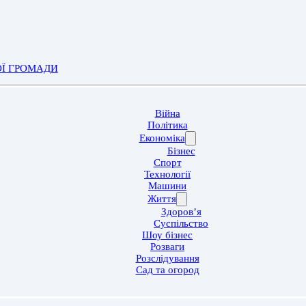
ОЇ ГРОМАДИ
Війна
Політика
Економіка
Бізнес
Спорт
Технології
Машини
Життя
Здоров’я
Суспільство
Шоу бізнес
Розваги
Розслідування
Сад та огород