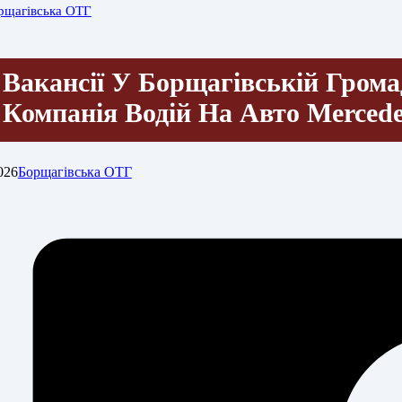
рщагівська ОТГ
Вакансії У Борщагівській Грома
Компанія Водій На Авто Merced
026
Борщагівська ОТГ