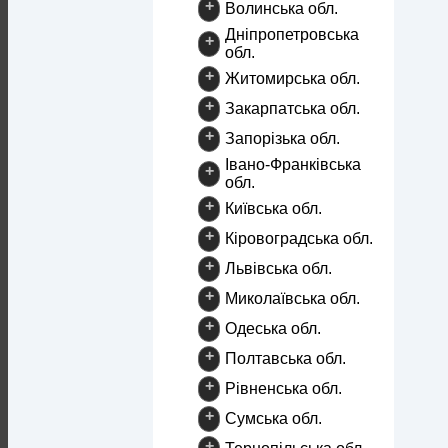
+
Волинська обл.
Дніпропетровська
+
обл.
+
Житомирська обл.
+
Закарпатська обл.
+
Запорізька обл.
Івано-Франківська
+
обл.
+
Київська обл.
+
Кіровоградська обл.
+
Львівська обл.
+
Миколаївська обл.
+
Одеська обл.
+
Полтавська обл.
+
Рівненська обл.
+
Сумська обл.
+