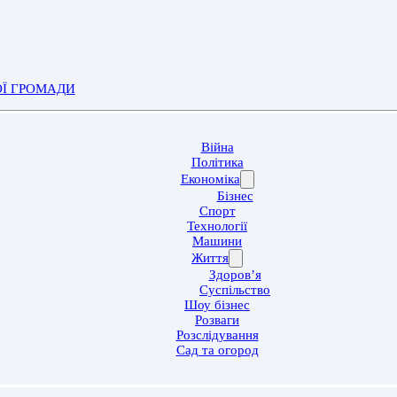
ОЇ ГРОМАДИ
Війна
Політика
Економіка
Бізнес
Спорт
Технології
Машини
Життя
Здоров’я
Суспільство
Шоу бізнес
Розваги
Розслідування
Сад та огород