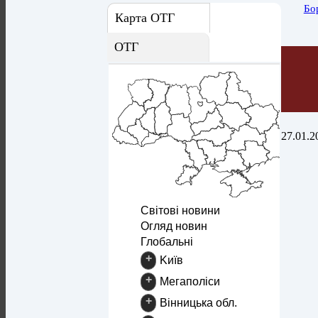
Бо
Карта ОТГ
ОТГ
27.01.2
Світові новини
Огляд новин
Глобальні
+
Kиїв
+
Mегаполіси
+
Вінницька обл.