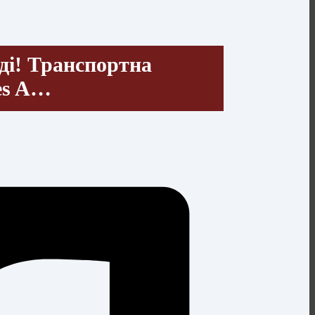
ді! Транспортна
es A…