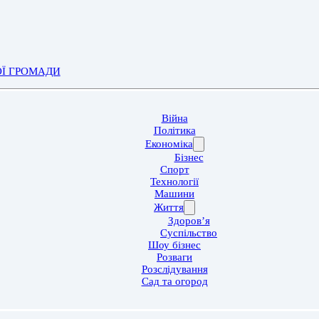
ОЇ ГРОМАДИ
Війна
Політика
Економіка
Бізнес
Спорт
Технології
Машини
Життя
Здоров’я
Суспільство
Шоу бізнес
Розваги
Розслідування
Сад та огород