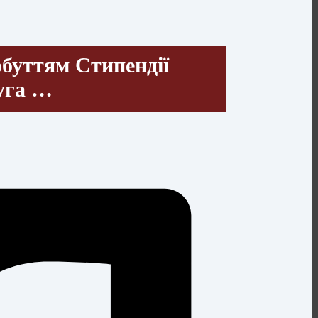
обуттям Стипендії
уга …