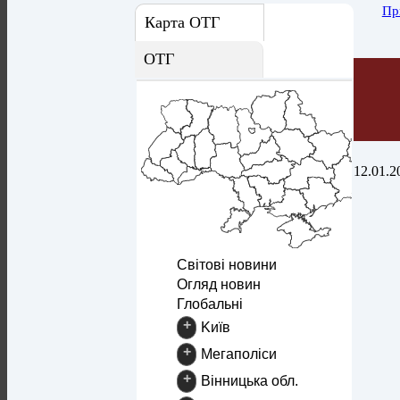
Пр
Карта ОТГ
ОТГ
12.01.2
Світові новини
Огляд новин
Глобальні
+
Kиїв
+
Mегаполіси
+
Вінницька обл.