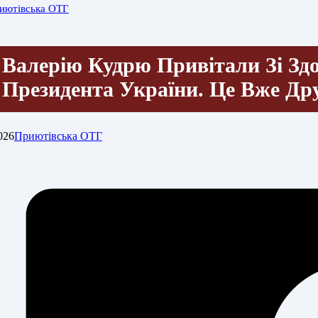
иютівська ОТГ
Валерію Кудрю Привітали Зі Зд
Президента України. Це Вже Др
026
Приютівська ОТГ