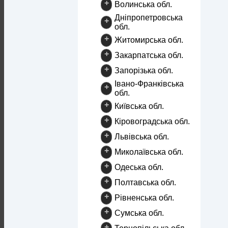
+
Волинська обл.
Дніпропетровська
+
обл.
+
Житомирська обл.
+
Закарпатська обл.
+
Запорізька обл.
Івано-Франківська
+
обл.
+
Київська обл.
+
Кіровоградська обл.
+
Львівська обл.
+
Миколаївська обл.
+
Одеська обл.
+
Полтавська обл.
+
Рівненська обл.
+
Сумська обл.
+