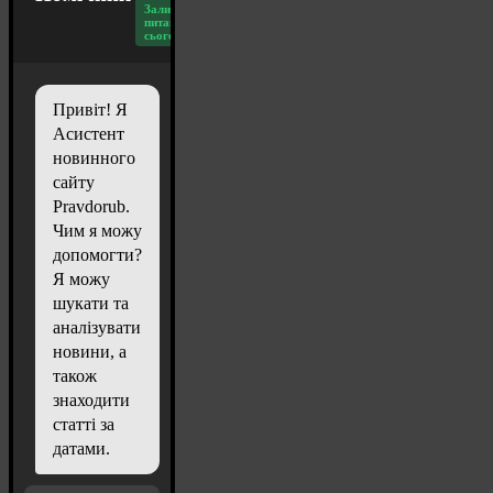
Залишилось
питань
сьогодні: 20
Привіт! Я
Асистент
новинного
сайту
Pravdorub.
Чим я можу
допомогти?
Я можу
шукати та
аналізувати
новини, а
також
знаходити
статті за
датами.