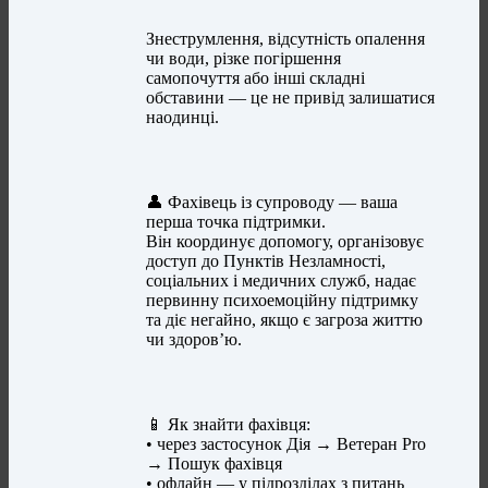
Знеструмлення, відсутність опалення
чи води, різке погіршення
самопочуття або інші складні
обставини — це не привід залишатися
наодинці.
👤 Фахівець із супроводу — ваша
перша точка підтримки.
Він координує допомогу, організовує
доступ до Пунктів Незламності,
соціальних і медичних служб, надає
первинну психоемоційну підтримку
та діє негайно, якщо є загроза життю
чи здоров’ю.
📱 Як знайти фахівця:
• через застосунок Дія → Ветеран Pro
→ Пошук фахівця
• офлайн — у підрозділах з питань