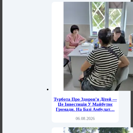
Турбота Про Здоров’я Дітей —
Це Інвестиція У Майбутнє
Громади. На Базі Амбулат…
06.08.2026