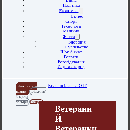
Війна
Політика
Економіка
Бізнес
Спорт
Технології
Машини
Життя
Здоров’я
Суспільство
Шоу бізнес
Розваги
Розслідування
Сад та огород
Красносільська ОТГ
Додати свою
новину
Відкрити/
Закрити
Фільтри
Скинути
Ветерани
Й
Ветеранки