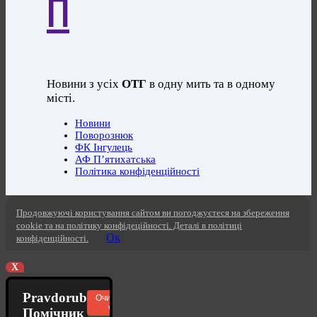
П
Новини з усіх
ОТГ
в одну мить та в одному
місті.
Новини
Поворознюк
ФК Інгулець
АФ П’ятихатська
Політика конфіденційності
Продовжуючі користування сайтом ви погоджуєтеся на збереження
cookie та на політику конфідеційності. Деталі в політиці
Ок
конфіденційності.
X
Pravdorub
Очистити
чат
Помічник