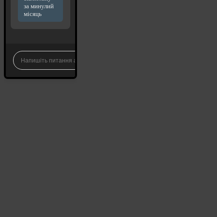
за минулий
місяць