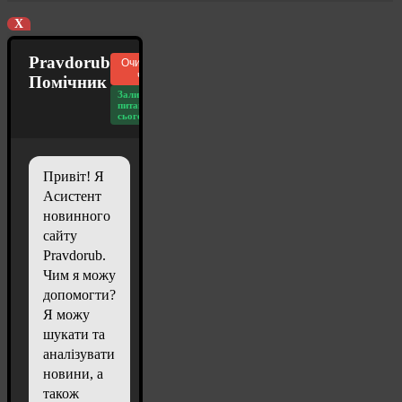
X
Pravdorub
Очистити
чат
Помічник
Залишилось
питань
сьогодні: 20
Привіт! Я
Асистент
новинного
сайту
Pravdorub.
Чим я можу
допомогти?
Я можу
шукати та
аналізувати
новини, а
також