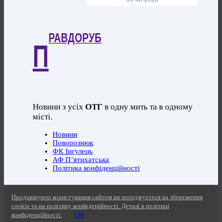
РАВДОРУБ
П
Новини з усіх
ОТГ
в одну мить та в одному
місті.
Новини
Поворознюк
ФК Інгулець
АФ П’ятихатська
Політика конфіденційності
Продовжуючі користування сайтом ви погоджуєтеся на збереження
cookie та на політику конфідеційності. Деталі в політиці
Ок
конфіденційності.