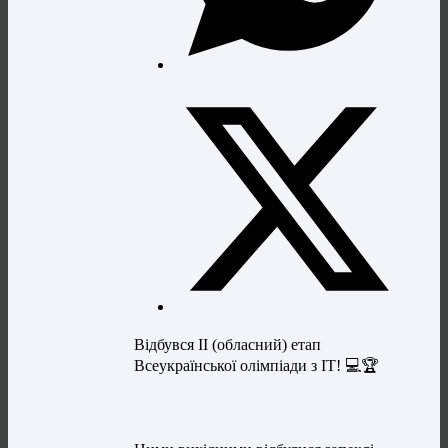
Відбувся ІІ (обласний) етап
Всеукраїнської олімпіади з ІТ! 💻🏆