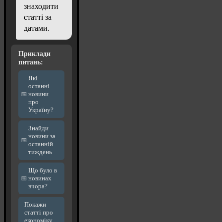
знаходити
статті за
датами.
Приклади
питань:
Які
останні
новини
про
Україну?
Знайди
новини за
останній
тиждень
Що було в
новинах
вчора?
Покажи
статті про
економіку