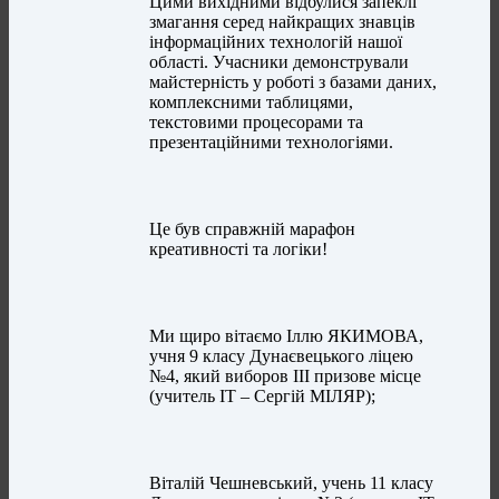
Цими вихідними відбулися запеклі
змагання серед найкращих знавців
інформаційних технологій нашої
області. Учасники демонстрували
майстерність у роботі з базами даних,
комплексними таблицями,
текстовими процесорами та
презентаційними технологіями.
Це був справжній марафон
креативності та логіки!
Ми щиро вітаємо Іллю ЯКИМОВА,
учня 9 класу Дунаєвецького ліцею
№4, який виборов ІІІ призове місце
(учитель ІТ – Сергій МІЛЯР);
Віталій Чешневський, учень 11 класу