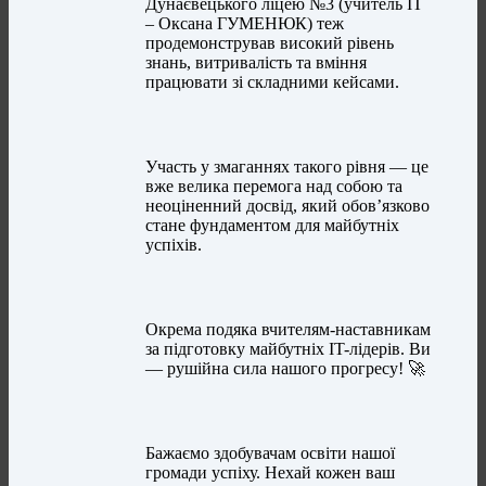
Дунаєвецького ліцею №3 (учитель ІТ
– Оксана ГУМЕНЮК) теж
продемонстрував високий рівень
знань, витривалість та вміння
працювати зі складними кейсами.
Участь у змаганнях такого рівня — це
вже велика перемога над собою та
неоціненний досвід, який обов’язково
стане фундаментом для майбутніх
успіхів.
Окрема подяка вчителям-наставникам
за підготовку майбутніх IT-лідерів. Ви
— рушійна сила нашого прогресу! 🚀
Бажаємо здобувачам освіти нашої
громади успіху. Нехай кожен ваш