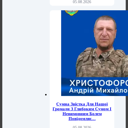
05.08.2026
Сумна Звістка Для Нашої
Громади З Глибоким Сумом І
Невимовним Болем
Повідомляє…
05.08.2026