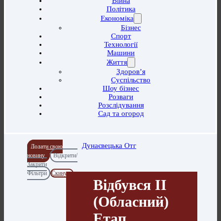
Війна
Політика
Економіка
Бізнес
Спорт
Технології
Машини
Життя
Здоров’я
Суспільство
Шоу бізнес
Розваги
Розслідування
Сад та огород
Дунаєвецька Отг
Додати свою
новину
Відкрити/
Закрити
Фільтри
Скинути
Відбувся ІІ
(обласний)
Етап