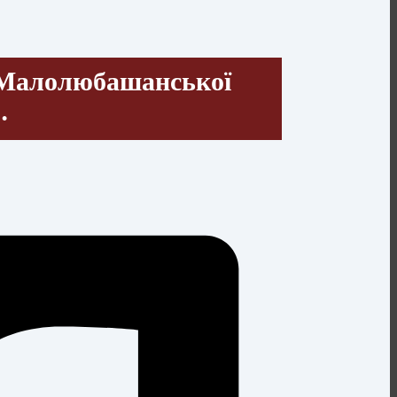
я Малолюбашанської
…