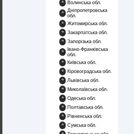
+
Волинська обл.
Дніпропетровська
+
обл.
+
Житомирська обл.
+
Закарпатська обл.
+
Запорізька обл.
Івано-Франківська
+
обл.
+
Київська обл.
+
Кіровоградська обл.
+
Львівська обл.
+
Миколаївська обл.
+
Одеська обл.
+
Полтавська обл.
+
Рівненська обл.
+
Сумська обл.
+