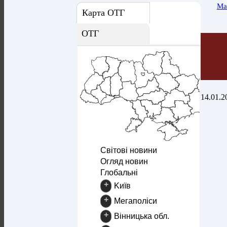
Ма
Карта ОТГ
ОТГ
14.01.2
Світові новини
Огляд новин
Глобальні
+
Kиїв
+
Mегаполіси
+
Вінницька обл.