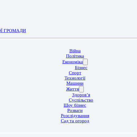
ОЇ ГРОМАДИ
Війна
Політика
Економіка
Бізнес
Спорт
Технології
Машини
Життя
Здоров’я
Суспільство
Шоу бізнес
Розваги
Розслідування
Сад та огород