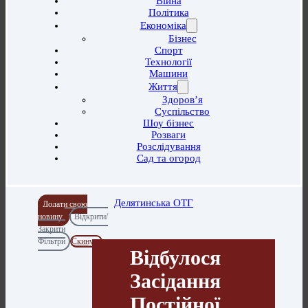
Війна
Політика
Економіка
Бізнес
Спорт
Технології
Машини
Життя
Здоров’я
Суспільство
Шоу бізнес
Розваги
Розслідування
Сад та огород
Делятинська ОТГ
Додати свою
новину
Відкрити/
Закрити
Фільтри
Скинути
Відбулося
Засідання
Постійної