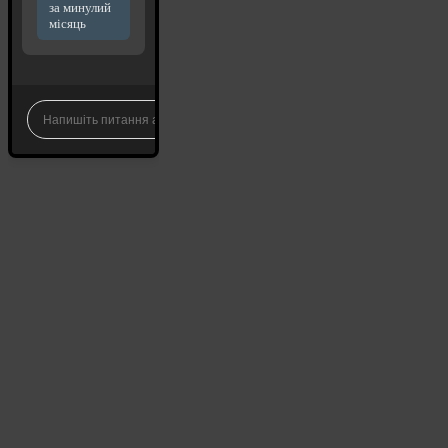
за минулий
місяць