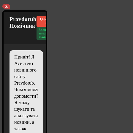
X
Pravdorub
Очистити
чат
Помічник
Залишилось
питань
сьогодні: 20
Привіт! Я
Асистент
новинного
сайту
Pravdorub.
Чим я можу
допомогти?
Я можу
шукати та
аналізувати
новини, а
також