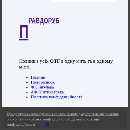
РАВДОРУБ
П
Новини з усіх
ОТГ
в одну мить та в одному
місті.
Новини
Поворознюк
ФК Інгулець
АФ П’ятихатська
Політика конфіденційності
Продовжуючі користування сайтом ви погоджуєтеся на збереження
cookie та на політику конфідеційності. Деталі в політиці
Ок
конфіденційності.