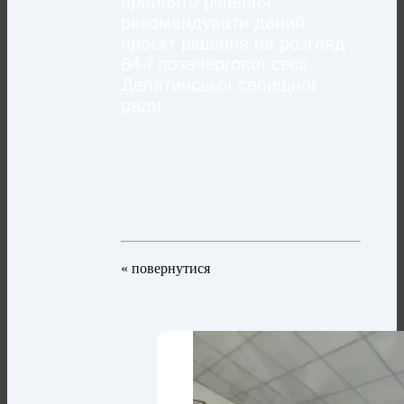
прийнято рішення
рекомендувати даний
проєкт рішення на розгляд
64-ї позачергової сесії
Делятинської селищної
ради.
« повернутися