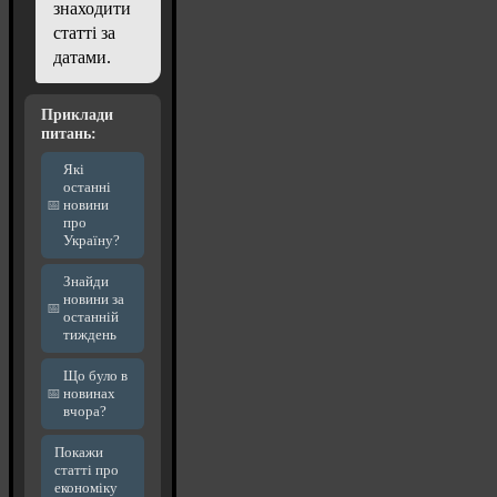
знаходити
статті за
датами.
Приклади
питань:
Які
останні
новини
про
Україну?
Знайди
новини за
останній
тиждень
Що було в
новинах
вчора?
Покажи
статті про
економіку