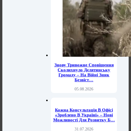
Знову Тривожне Сповіщення
Сколихнуло Делятинську
Громаду – На Війні Зник
Безвіст…
05.08.2026
Кожна Консультація В Офісі
«Зроблено В Україні» – Нові
Можливості Для Розвитку Б…
31.07.2026