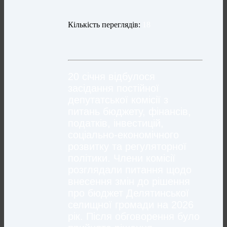
Кількість переглядів:
18
20 січня відбулося
засідання постійної
депутатської комісії з
питань бюджету, фінансів,
податків, інвестицій,
соціально-економічного
розвитку та регуляторної
політики. Члени комісії
розглядали питання щодо
внесення змін до рішення
про бюджет Делятинської
селищної громади на 2026
рік. Після обговорення було