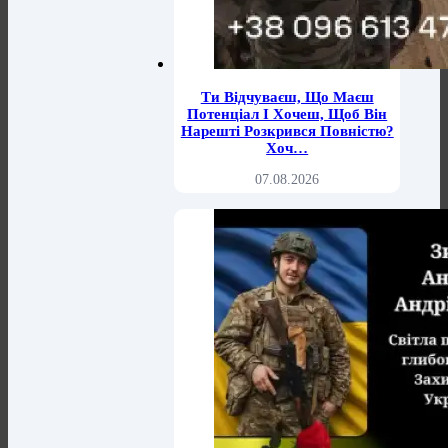
Ти Відчуваєш, Що Маєш
Потенціал І Хочеш, Щоб Він
Нарешті Розкрився Повністю?
Хоч…
07.08.2026