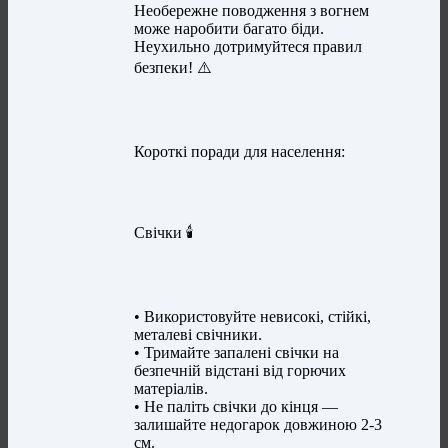
Необережне поводження з вогнем
може наробити багато біди.
Неухильно дотримуйтеся правил
безпеки! ⚠️
Короткі поради для населення:
Свічки 🕯️
• Використовуйте невисокі, стійкі,
металеві свічники.
• Тримайте запалені свічки на
безпечній відстані від горючих
матеріалів.
• Не паліть свічки до кінця —
залишайте недогарок довжиною 2-3
см.