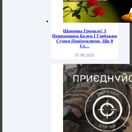
Шановна Громадо! З
Невимовним Болем І Глибоким
Сумом Повідомляємо, Що 8
Се…
07.08.2026