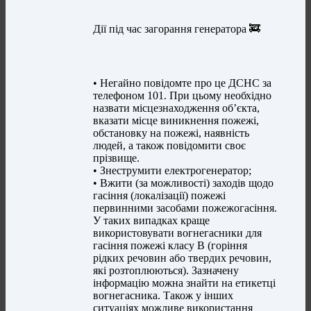
Дії під час загорання генератора 🚒
• Негайно повідомте про це ДСНС за
телефоном 101. При цьому необхідно
назвати місцезнаходження об’єкта,
вказати місце виникнення пожежі,
обстановку на пожежі, наявність
людей, а також повідомити своє
прізвище.
• Знеструмити електрогенератор;
• Вжити (за можливості) заходів щодо
гасіння (локалізації) пожежі
первинними засобами пожежогасіння.
У таких випадках краще
використовувати вогнегасники для
гасіння пожежі класу В (горіння
рідких речовин або твердих речовин,
які розтоплюються). Зазначену
інформацію можна знайти на етикетці
вогнегасника. Також у інших
ситуаціях можливе використання