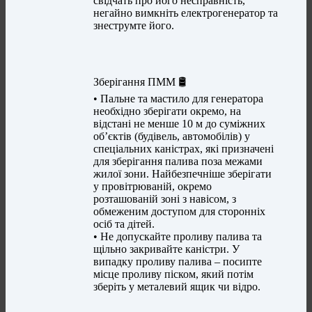
свідчать про його несправність,
негайно вимкніть електрогенератор та
знеструмте його.
Зберігання ПММ 🛢️
• Пальне та мастило для генератора
необхідно зберігати окремо, на
відстані не менше 10 м до суміжних
об’єктів (будівель, автомобілів) у
спеціальних каністрах, які призначені
для зберігання палива поза межами
жилої зони. Найбезпечніше зберігати
у провітрюваній, окремо
розташованій зоні з навісом, з
обмеженим доступом для сторонніх
осіб та дітей.
• Не допускайте проливу палива та
щільно закривайте каністри. У
випадку проливу палива – посипте
місце проливу піском, який потім
зберіть у металевий ящик чи відро.