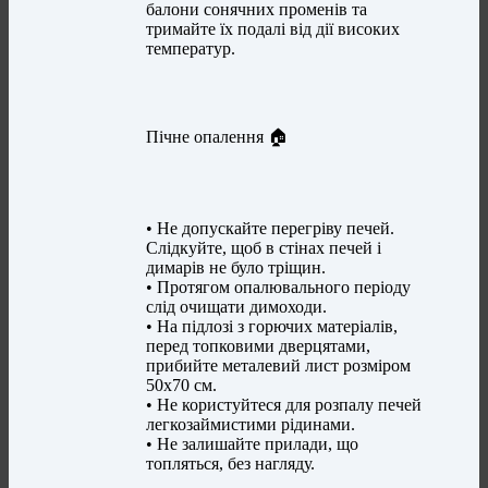
балони сонячних променів та
тримайте їх подалі від дії високих
температур.
Пічне опалення 🏠
• Не допускайте перегріву печей.
Слідкуйте, щоб в стінах печей і
димарів не було тріщин.
• Протягом опалювального періоду
слід очищати димоходи.
• На підлозі з горючих матеріалів,
перед топковими дверцятами,
прибийте металевий лист розміром
50х70 см.
• Не користуйтеся для розпалу печей
легкозаймистими рідинами.
• Не залишайте прилади, що
топляться, без нагляду.