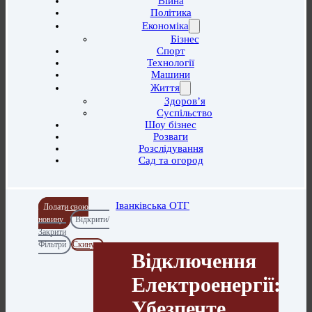
Війна
Політика
Економіка
Бізнес
Спорт
Технології
Машини
Життя
Здоров’я
Суспільство
Шоу бізнес
Розваги
Розслідування
Сад та огород
Іванківська ОТГ
Додати свою
новину
Відкрити/
Закрити
Фільтри
Скинути
Відключення
Електроенергії:
Убезпечте