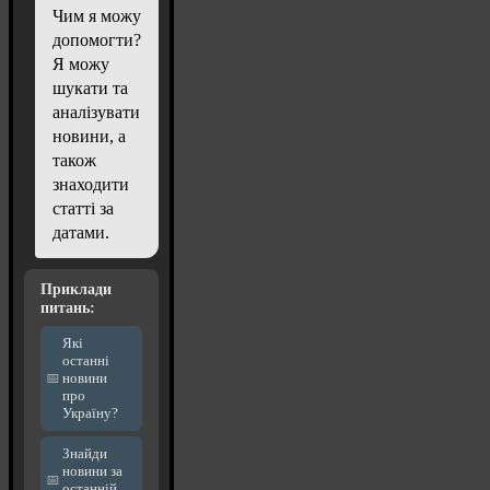
Чим я можу
допомогти?
Я можу
шукати та
аналізувати
новини, а
також
знаходити
статті за
датами.
Приклади
питань:
Які
останні
новини
про
Україну?
Знайди
новини за
останній