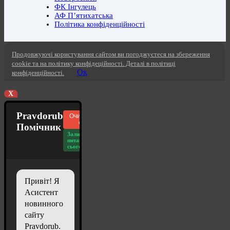
ФК Інгулець
АФ П’ятихатська
Політика конфіденційності
Продовжуючі користування сайтом ви погоджуєтеся на збереження
cookie та на політику конфідеційності. Деталі в політиці
Ок
конфіденційності.
X
Pravdorub
Очистити
чат
Помічник
Залишилось
питань
сьогодні: 20
Привіт! Я
Асистент
новинного
сайту
Pravdorub.