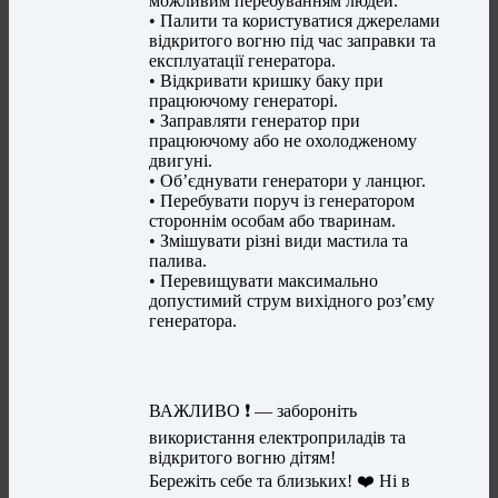
можливим перебуванням людей.
• Палити та користуватися джерелами
відкритого вогню під час заправки та
експлуатації генератора.
• Відкривати кришку баку при
працюючому генераторі.
• Заправляти генератор при
працюючому або не охолодженому
двигуні.
• Об’єднувати генератори у ланцюг.
• Перебувати поруч із генератором
стороннім особам або тваринам.
• Змішувати різні види мастила та
палива.
• Перевищувати максимально
допустимий струм вихідного роз’єму
генератора.
ВАЖЛИВО ❗ — забороніть
використання електроприладів та
відкритого вогню дітям!
Бережіть себе та близьких! ❤️ Ні в