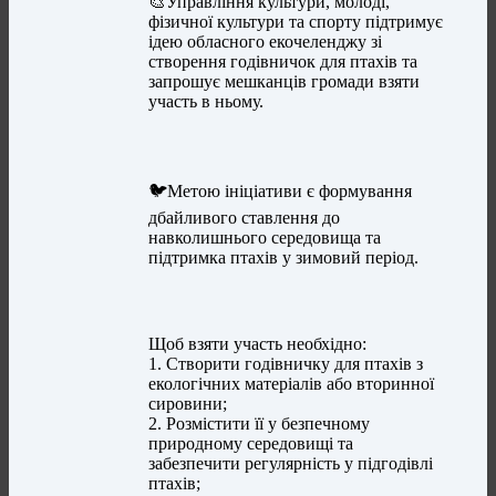
🎨Управління культури, молоді,
фізичної культури та спорту підтримує
ідею обласного екочеленджу зі
створення годівничок для птахів та
запрошує мешканців громади взяти
участь в ньому.
🐦Метою ініціативи є формування
дбайливого ставлення до
навколишнього середовища та
підтримка птахів у зимовий період.
Щоб взяти участь необхідно:
1. Створити годівничку для птахів з
екологічних матеріалів або вторинної
сировини;
2. Розмістити її у безпечному
природному середовищі та
забезпечити регулярність у підгодівлі
птахів;