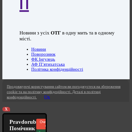
П
Новини з усіх
ОТГ
в одну мить та в одному
місті.
Новини
Поворознюк
ФК Інгулець
АФ П’ятихатська
Політика конфіденційності
Продовжуючі користування сайтом ви погоджуєтеся на збереження
cookie та на політику конфідеційності. Деталі в політиці
Ок
конфіденційності.
X
Pravdorub
Очистити
чат
Помічник