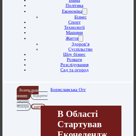
Війна
Політика
Економіка
Бізнес
Спорт
Технології
Машини
Життя
Здоров’я
Суспільство
Шоу бізнес
Розваги
Розслідування
Сад та огород
Бориславська Отг
Додати свою
новину
Відкрити/
Закрити
Фільтри
Скинути
В Області
Стартував
Екочелендж