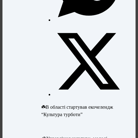
☘️В області стартував екочелендж
“Культура турботи”