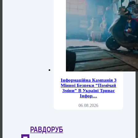
Інформаційна Кампанія З
Мінної Безпеки “Помічай
Зміни” В Україні Триває
Інфор…
06.08.2026
РАВДОРУБ