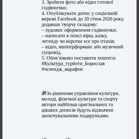
3. Зробити фото або відео готової
годівнички;
4. Опублікувати допис у соціальній
мережі Facebook до 20 січня 2026 року,
додавши творчу складову:
– художнє оформлення годівнички;
– написати в описі вірш, казку,
легенду чи коротке есе про птахів;
– відео, мініперформанс або музичний
супровід.
5. Обов’язково поставити хештеги:
#Культура_турботи_Борислав
#челендж_марафон
🎁За рішенням управління культури,
молоді, фізичної культури та спорту
автори найбільш оригінальних та
цікавих дописів будуть відзначені
заохочувальними подарунками.