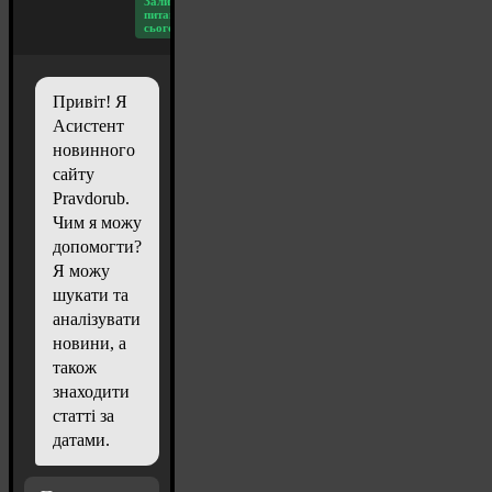
Залишилось
питань
сьогодні: 20
Привіт! Я
Асистент
новинного
сайту
Pravdorub.
Чим я можу
допомогти?
Я можу
шукати та
аналізувати
новини, а
також
знаходити
статті за
датами.