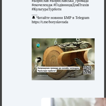
#Борислав #Бориславська_громада
#екочелендж #ГодівницяДляПтахів
#КультураТурботи
___
🔔 Читайте новини БМР в Telegram
https://t.me/boryslavrada