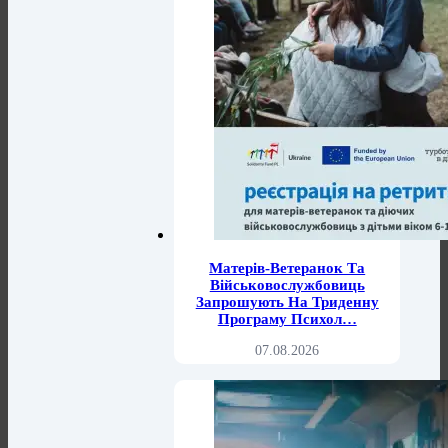
Матерів-Ветеранок Та
Військовослужбовиць
Запрошують На Триденну
Програму Психол…
07.08.2026