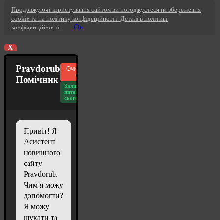
Продовжуючі користування сайтом ви погоджуєтеся на збереження
cookie та на політику конфідеційності. Деталі в політиці
Ок
конфіденційності.
X
Pravdorub
Очистити
чат
Помічник
Залишилось
питань
сьогодні: 20
Привіт! Я
Асистент
новинного
сайту
Pravdorub.
Чим я можу
допомогти?
Я можу
шукати та