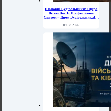
Шановні Будівельники! Щиро
Вітаю Вас Із Професійним
Святом – Днем Будівельника!…
09.08.2026