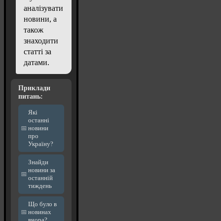
аналізувати
новини, а
також
знаходити
статті за
датами.
Приклади
питань:
Які
останні
новини
про
Україну?
Знайди
новини за
останній
тиждень
Що було в
новинах
вчора?