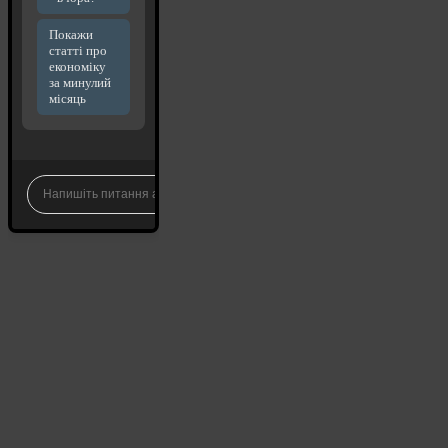
Покажи
статті про
економіку
за минулий
місяць