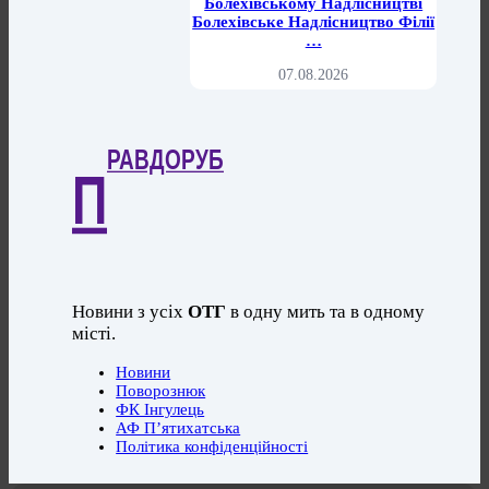
Болехівському Надлісництві
Болехівське Надлісництво Філії
…
07.08.2026
РАВДОРУБ
П
Новини з усіх
ОТГ
в одну мить та в одному
місті.
Новини
Поворознюк
ФК Інгулець
АФ П’ятихатська
Політика конфіденційності