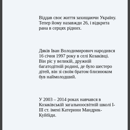
Віддав своє життя захищаючи Україну.
Тепер йому назавжди 26, і відкрита
рана в серцях рідних.
Дяків Іван Володимирович народився
16 січня 1997 року в селі Козаківці.
Він ріс у великій, дружній
багатодітній родині, де було шестеро
дітей, він зі своїм братом близнюком
був наймолодший.
У 2003 – 2014 роках навчався в
Козаківській загальноосвітній школі І-
ІІІ ст. імені Катерини Мандрик-
Куйбіди.