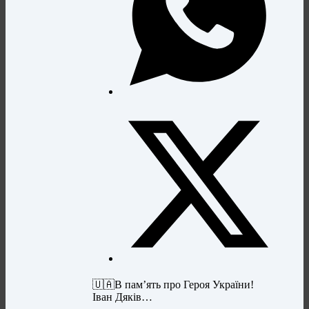
🇺🇦В памʼять про Героя України!
Іван Дяків…