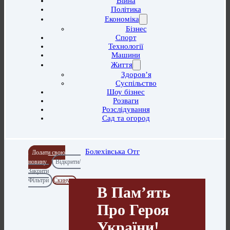
Війна
Політика
Економіка
Бізнес
Спорт
Технології
Машини
Життя
Здоров’я
Суспільство
Шоу бізнес
Розваги
Розслідування
Сад та огород
Болехівська Отг
Додати свою
новину
Відкрити/
Закрити
Фільтри
Скинути
В Памʼять
Про Героя
України!