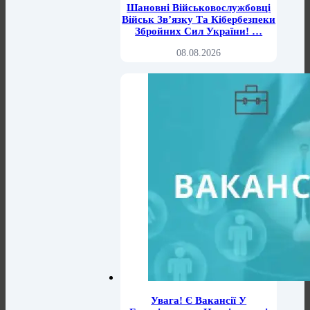
Шановні Військовослужбовці
Військ Зв’язку Та Кібербезпеки
Збройних Сил України! …
08.08.2026
Увага! Є Вакансії У