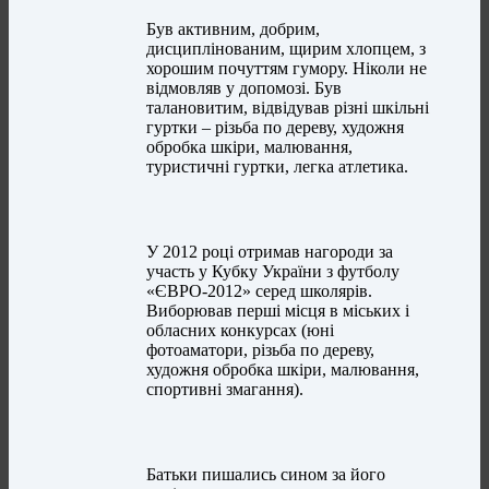
Був активним, добрим,
дисциплінованим, щирим хлопцем, з
хорошим почуттям гумору. Ніколи не
відмовляв у допомозі. Був
талановитим, відвідував різні шкільні
гуртки – різьба по дереву, художня
обробка шкіри, малювання,
туристичні гуртки, легка атлетика.
У 2012 році отримав нагороди за
участь у Кубку України з футболу
«ЄВРО-2012» серед школярів.
Виборював перші місця в міських і
обласних конкурсах (юні
фотоаматори, різьба по дереву,
художня обробка шкіри, малювання,
спортивні змагання).
Батьки пишались сином за його