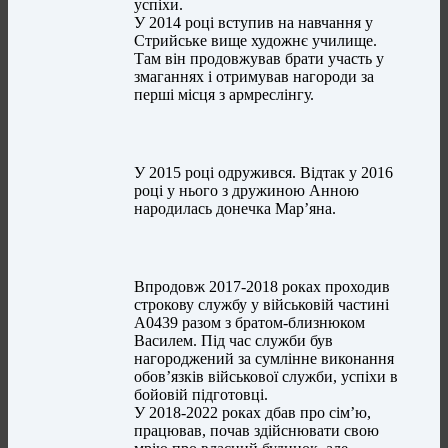
успіхи.
У 2014 році вступив на навчання у
Стрийське вище художнє училище.
Там він продовжував брати участь у
змаганнях і отримував нагороди за
перші місця з армреслінгу.
У 2015 році одружився. Відтак у 2016
році у нього з дружиною Анною
народилась донечка Мар’яна.
Впродовж 2017-2018 роках проходив
строкову службу у військовій частині
А0439 разом з братом-близнюком
Василем. Під час служби був
нагороджений за сумлінне виконання
обов’язків військової служби, успіхи в
бойовій підготовці.
У 2018-2022 роках дбав про сім’ю,
працював, почав здійснювати свою