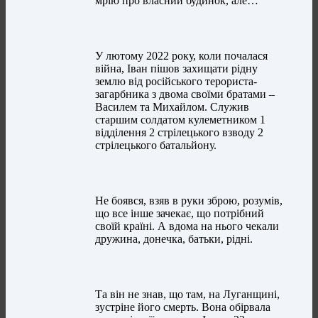
мрію про власний будинок, але…
У лютому 2022 року, коли почалася
війна, Іван пішов захищати рідну
землю від російського терориста-
загарбника з двома своїми братами –
Василем та Михайлом. Служив
старшим солдатом кулеметником 1
відділення 2 стрілецького взводу 2
стрілецького батальйону.
Не боявся, взяв в руки зброю, розумів,
що все інше зачекає, що потрібний
своїй країні. А вдома на нього чекали
дружина, донечка, батьки, рідні.
Та він не знав, що там, на Луганщині,
зустріне його смерть. Вона обірвала