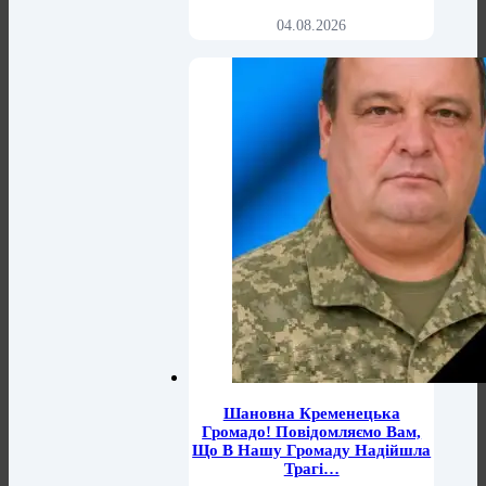
04.08.2026
Шановна Кременецька
Громадо! Повідомляємо Вам,
Що В Нашу Громаду Надійшла
Трагі…