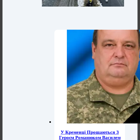
У Кременці Прощаються З
Героєм Романюком Василем