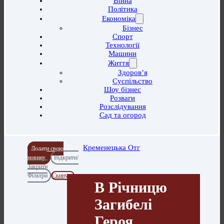
Війна
Політика
Економіка
Бізнес
Спорт
Технології
Машини
Життя
Здоров’я
Суспільство
Шоу бізнес
Розваги
Розслідування
Сад та огород
Кременецька Отг
Додати свою
новину
Відкрити/
Закрити
Фільтри
Скинути
В Річницю
Загибелі
Героя