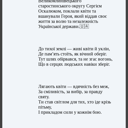
Великомлинівецького
старостинського округу Сергієм
Оскалюком, поклали квіти та
вшанували Героя, який віддав своє
життя за волю та незалежність
Української держави.🇺🇦
До тихої землі — живі квіти й уклін,
Де пам’ять стоїть, як вічний оберіг.
Тут шлях обірвався, та не згас вогонь,
Що в серцях людських навіки зберіг.
Лягають квіти — вдячність без меж,
За сміливість, за вибір, за правду
святу.
Ти став світлом для тих, хто іде крізь
пітьму,
І прикладом сили у кожнім бою.