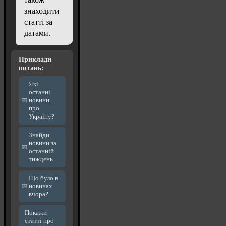
знаходити
статті за
датами.
Приклади
питань:
Які
останні
новини
про
Україну?
Знайди
новини за
останній
тиждень
Що було в
новинах
вчора?
Покажи
статті про