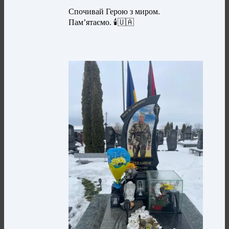
Спочивай Герою з миром.
Пам’ятаємо. 🕯️🇺🇦