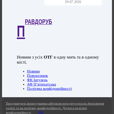
29.07.2026
РАВДОРУБ
П
Новини з усіх
ОТГ
в одну мить та в одному
місті.
Новини
Поворознюк
ФК Інгулець
АФ П’ятихатська
Політика конфіденційності
Продовжуючі користування сайтом ви погоджуєтеся на збереження
cookie та на політику конфідеційності. Деталі в політиці
Ок
конфіденційності.