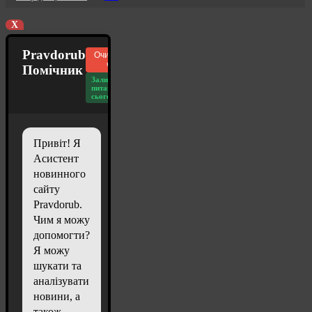
X
Pravdorub
Очистити
чат
Помічник
Залишилось
питань
сьогодні: 20
Привіт! Я
Асистент
новинного
сайту
Pravdorub.
Чим я можу
допомогти?
Я можу
шукати та
аналізувати
новини, а
також