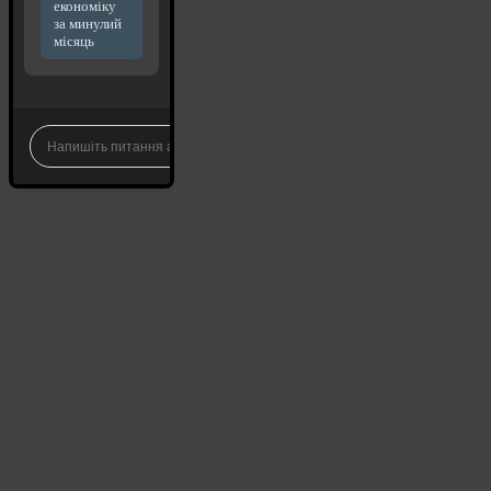
економіку
за минулий
місяць