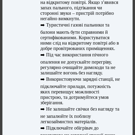
на відкритому повітрі. Якщо з’явився
запах пального, підтікання чи
сторонні звуки – пристрій потрібно
негайно вимкнути.
➡️ Туристичні газові пальники та
балони мають бути справними й
сертифікованими. Користуватися
ними слід на відкритому повітрі або в
добре провітрюваних приміщеннях.
➡️ Під час використання пічного
опалення не допускайте перегріву,
регулярно очищайте димоходи та не
залишайте вогонь без нагляду.
➡️ Використовуючи зарядні станції, не
підключайте прилади, потужність
яких перевищує можливості
пристрою, та дотримуйтеся умов
зберігання.
➡️ Не залишайте свічки без нагляду та
не запалюйте їх поблизу
легкозаймистих матеріалів.
➡️ Підключайте обігрівач до