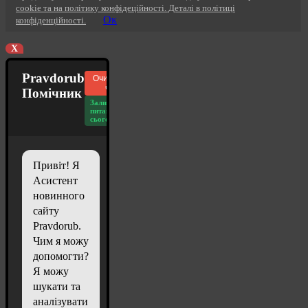
cookie та на політику конфідеційності. Деталі в політиці
Ок
конфіденційності.
X
Pravdorub
Очистити
чат
Помічник
Залишилось
питань
сьогодні: 20
Привіт! Я
Асистент
новинного
сайту
Pravdorub.
Чим я можу
допомогти?
Я можу
шукати та
аналізувати