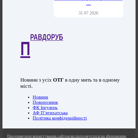
…
31.07.2026
РАВДОРУБ
П
Новини з усіх
ОТГ
в одну мить та в одному
місті.
Новини
Поворознюк
ФК Інгулець
АФ П’ятихатська
Політика конфіденційності
Продовжуючі користування сайтом ви погоджуєтеся на збереження