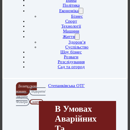
Війна
Політика
Економіка
Бізнес
Спорт
Технології
Машини
Життя
Здоров’я
Суспільство
Шоу бізнес
Розваги
Розслідування
Сад та огород
Степанківська ОТГ
Додати свою
новину
Відкрити/
Закрити
Фільтри
Скинути
В Умовах
Аварійних
Та