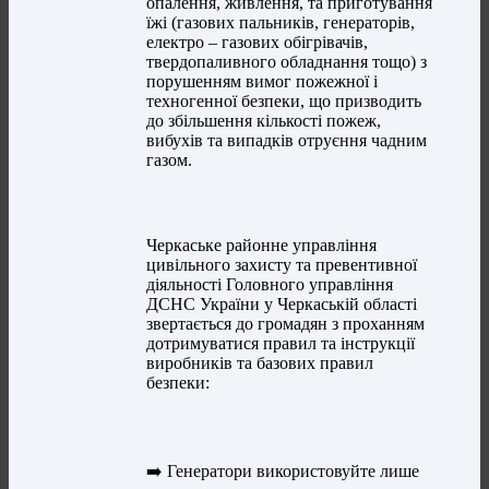
опалення, живлення, та приготування
їжі (газових пальників, генераторів,
електро – газових обігрівачів,
твердопаливного обладнання тощо) з
порушенням вимог пожежної і
техногенної безпеки, що призводить
до збільшення кількості пожеж,
вибухів та випадків отруєння чадним
газом.
Черкаське районне управління
цивільного захисту та превентивної
діяльності Головного управління
ДСНС України у Черкаській області
звертається до громадян з проханням
дотримуватися правил та інструкції
виробників та базових правил
безпеки:
➡️ Генератори використовуйте лише