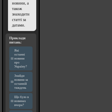
новини, а
також
знаходити
статті за
датами.
Приклади
питань:
Які
останні
новини
про
Україну?
Знайди
новини за
останній
тиждень
Що було в
новинах
вчора?