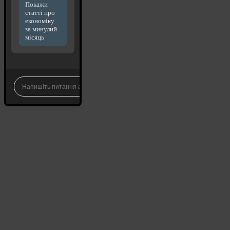
Покажи
статті про
економіку
за минулий
місяць