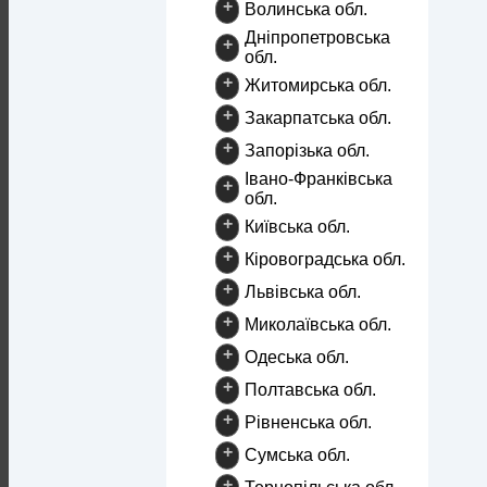
+
Волинська обл.
Дніпропетровська
+
обл.
+
Житомирська обл.
+
Закарпатська обл.
+
Запорізька обл.
Івано-Франківська
+
обл.
+
Київська обл.
+
Кіровоградська обл.
+
Львівська обл.
+
Миколаївська обл.
+
Одеська обл.
+
Полтавська обл.
+
Рівненська обл.
+
Сумська обл.
+