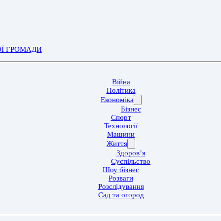
ОЇ ГРОМАДИ
Війна
Політика
Економіка
Бізнес
Спорт
Технології
Машини
Життя
Здоров’я
Суспільство
Шоу бізнес
Розваги
Розслідування
Сад та огород