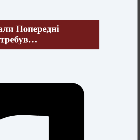
тали Попередні
отребув…