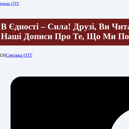
изька ОТГ
В Єдності – Сила! Друзі, Ви Чи
Наші Дописи Про Те, Що Ми П
026
Смизька ОТГ