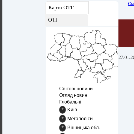
См
Карта ОТГ
ОТГ
27.01.2
Світові новини
Огляд новин
Глобальні
+
Kиїв
+
Mегаполіси
+
Вінницька обл.