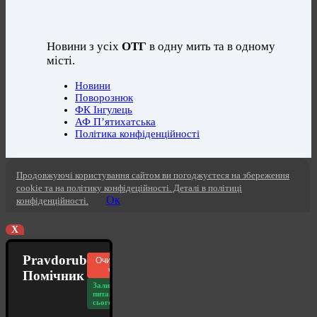
Новини з усіх
ОТГ
в одну мить та в одному
місті.
Новини
Поворознюк
ФК Інгулець
АФ П’ятихатська
Політика конфіденційності
Продовжуючі користування сайтом ви погоджуєтеся на збереження
cookie та на політику конфідеційності. Деталі в політиці
Ок
конфіденційності.
X
Pravdorub
Очистити
чат
Помічник
Залишилось
питань
сьогодні: 20