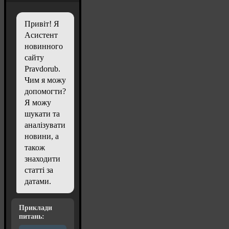
Привіт! Я
Асистент
новинного
сайту
Pravdorub.
Чим я можу
допомогти?
Я можу
шукати та
аналізувати
новини, а
також
знаходити
статті за
датами.
Приклади
питань: