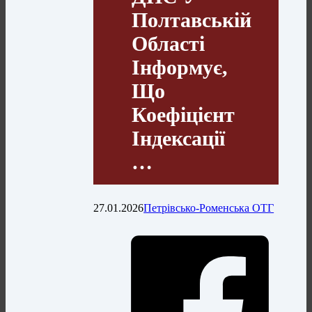
Полтавській
Області
Інформує,
Що
Коефіцієнт
Індексації
…
27.01.2026
Петрівсько-Роменська ОТГ