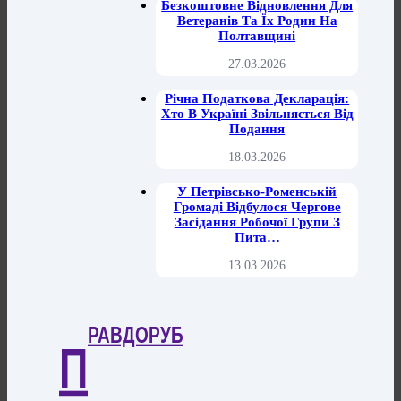
Безкоштовне Відновлення Для
Ветеранів Та Їх Родин На
Полтавщині
27.03.2026
Річна Податкова Декларація:
Хто В Україні Звільняється Від
Подання
18.03.2026
У Петрівсько-Роменській
Громаді Відбулося Чергове
Засідання Робочої Групи З
Пита…
13.03.2026
РАВДОРУБ
П