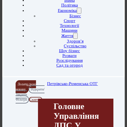
Війна
Політика
Економіка
Бізнес
Спорт
Технології
Машини
Життя
Здоров’я
Суспільство
Шоу бізнес
Розваги
Розслідування
Сад та огород
Петрівсько-Роменська ОТГ
Додати свою
новину
Відкрити/
Закрити
Фільтри
Скинути
Головне
Управління
ДПС У