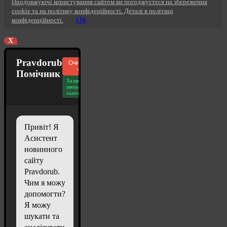
Продовжуючі користування сайтом ви погоджуєтеся на збереження
cookie та на політику конфідеційності. Деталі в політиці
Ок
конфіденційності.
X
Pravdorub
Очистити
чат
Помічник
Залишилось
питань
сьогодні: 20
Привіт! Я
Асистент
новинного
сайту
Pravdorub.
Чим я можу
допомогти?
Я можу
шукати та