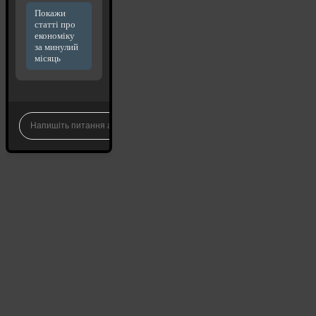
Покажи
статті про
економіку
за минулий
місяць