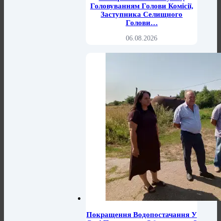
Головуванням Голови Комісії,
Заступника Селищного
Голови…
06.08.2026
Покращення Водопостачання У