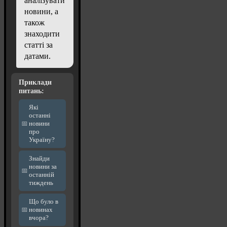
аналізувати
новини, а
також
знаходити
статті за
датами.
Приклади
питань:
Які
останні
новини
про
Україну?
Знайди
новини за
останній
тиждень
Що було в
новинах
вчора?