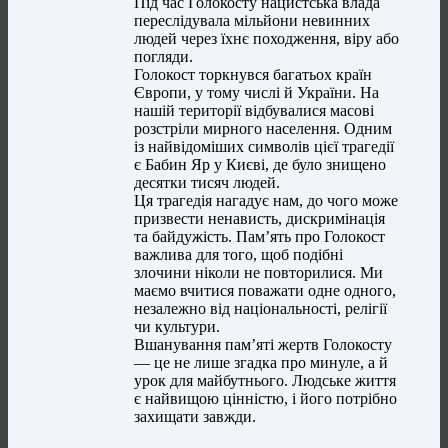
Під час Голокосту нацистська влада
переслідувала мільйони невинних
людей через їхнє походження, віру або
погляди.
Голокост торкнувся багатьох країн
Європи, у тому числі й України. На
нашій території відбувалися масові
розстріли мирного населення. Одним
із найвідоміших символів цієї трагедії
є Бабин Яр у Києві, де було знищено
десятки тисяч людей.
Ця трагедія нагадує нам, до чого може
призвести ненависть, дискримінація
та байдужість. Пам’ять про Голокост
важлива для того, щоб подібні
злочини ніколи не повторилися. Ми
маємо вчитися поважати одне одного,
незалежно від національності, релігії
чи культури.
Вшанування пам’яті жертв Голокосту
— це не лише згадка про минуле, а й
урок для майбутнього. Людське життя
є найвищою цінністю, і його потрібно
захищати завжди.