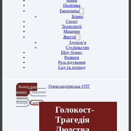
Війна
Політика
Економіка
Бізнес
Спорт
Технології
Машини
Життя
Здоров’я
Суспільство
Шоу бізнес
Розваги
Розслідування
Сад та огород
Олександрівська ОТГ
Додати свою
новину
Відкрити/
Закрити
Фільтри
Скинути
Голокост-
Трагедія
Людства