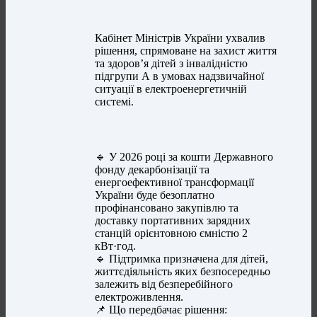
Кабінет Міністрів України ухвалив
рішення, спрямоване на захист життя
та здоров’я дітей з інвалідністю
підгрупи А в умовах надзвичайної
ситуації в електроенергетичній
системі.
🔹 У 2026 році за кошти Державного
фонду декарбонізації та
енергоефективної трансформації
України буде безоплатно
профінансовано закупівлю та
доставку портативних зарядних
станцій орієнтовною ємністю 2
кВт·год.
🔹 Підтримка призначена для дітей,
життєдіяльність яких безпосередньо
залежить від безперебійного
електроживлення.
📌 Що передбачає рішення: