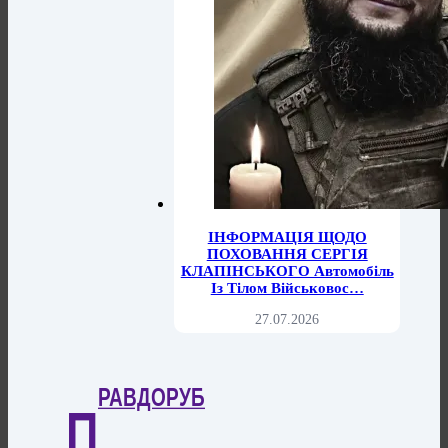
ІНФОРМАЦІЯ ЩОДО
ПОХОВАННЯ СЕРГІЯ
КЛАПІНСЬКОГО Автомобіль
Із Тілом Військовос…
27.07.2026
РАВДОРУБ
П