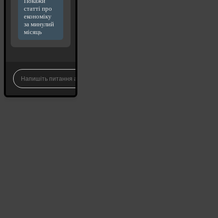
Покажи
статті про
економіку
за минулий
місяць