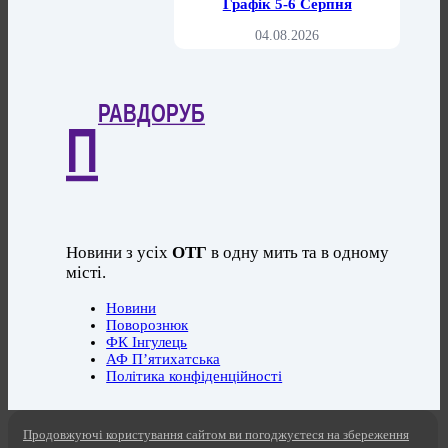
Графік 5-6 Серпня
04.08.2026
РАВДОРУБ
П
Новини з усіх
ОТГ
в одну мить та в одному
місті.
Новини
Поворознюк
ФК Інгулець
АФ П’ятихатська
Політика конфіденційності
Продовжуючі користування сайтом ви погоджуєтеся на збереження