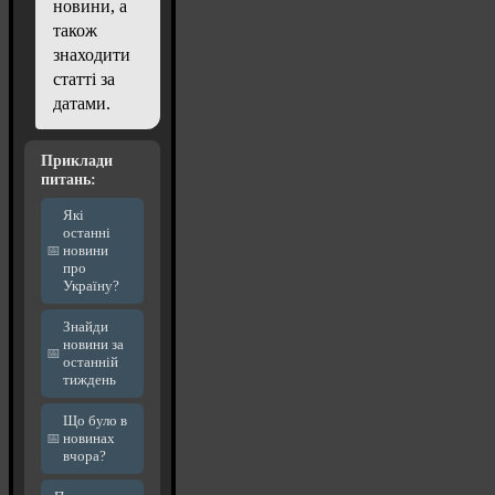
новини, а
також
знаходити
статті за
датами.
Приклади
питань:
Які
останні
новини
про
Україну?
Знайди
новини за
останній
тиждень
Що було в
новинах
вчора?