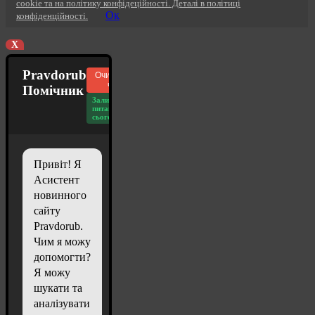
cookie та на політику конфідеційності. Деталі в політиці
Ок
конфіденційності.
X
Pravdorub
Очистити
чат
Помічник
Залишилось
питань
сьогодні: 20
Привіт! Я
Асистент
новинного
сайту
Pravdorub.
Чим я можу
допомогти?
Я можу
шукати та
аналізувати