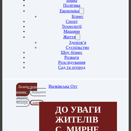
Війна
Політика
Економіка
Бізнес
Спорт
Технології
Машини
Життя
Здоров’я
Суспільство
Шоу бізнес
Розваги
Розслідування
Сад та огород
Вилківська Отг
Додати свою
новину
Відкрити/
Закрити
Фільтри
Скинути
ДО УВАГИ
ЖИТЕЛІВ
С. МИРНЕ