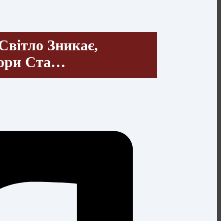
вітло Зникає,
тори Ста…