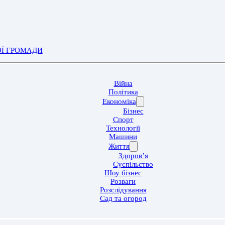
ОЇ ГРОМАДИ
Війна
Політика
Економіка
Бізнес
Спорт
Технології
Машини
Життя
Здоров’я
Суспільство
Шоу бізнес
Розваги
Розслідування
Сад та огород