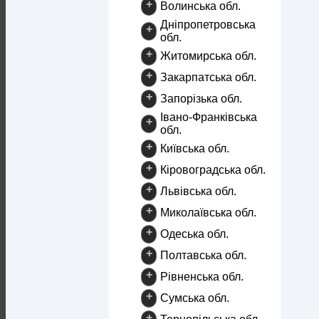
+
Волинська обл.
Дніпропетровська
+
обл.
+
Житомирська обл.
+
Закарпатська обл.
+
Запорізька обл.
Івано-Франківська
+
обл.
+
Київська обл.
+
Кіровоградська обл.
+
Львівська обл.
+
Миколаївська обл.
+
Одеська обл.
+
Полтавська обл.
+
Рівненська обл.
+
Сумська обл.
+