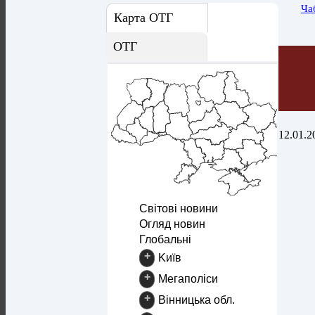
Ча
Карта ОТГ
ОТГ
12.01.2
Світові новини
Огляд новин
Глобальні
+
Kиїв
+
Mегаполіси
+
Вінницька обл.