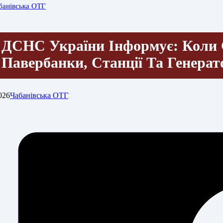
банівська ОТГ
ДСНС України Інформує: Коли С
Павербанки, Станції Та Генера
026
Чабанівська ОТГ