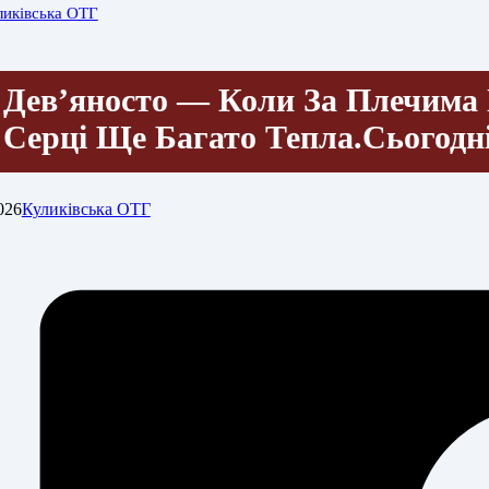
ликівська ОТГ
Дев’яносто — Коли За Плечима 
Серці Ще Багато Тепла.Сьогод
026
Куликівська ОТГ