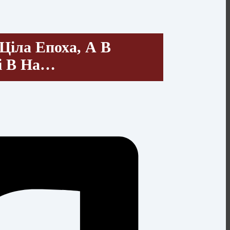
Ціла Епоха, А В
ні В На…