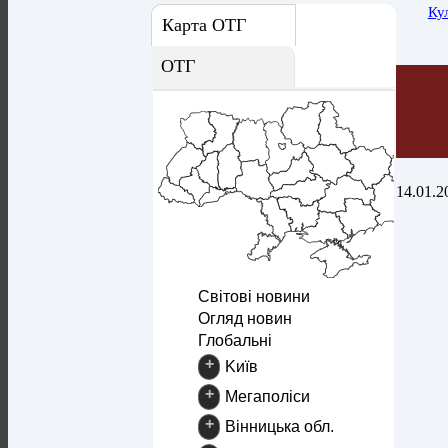
Ку
Карта ОТГ
ОТГ
14.01.2
Світові новини
Огляд новин
Глобальні
+
Kиїв
+
Mегаполіси
+
Вінницька обл.