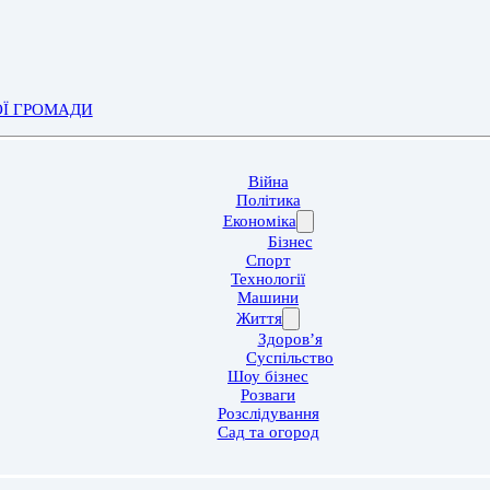
ОЇ ГРОМАДИ
Війна
Політика
Економіка
Бізнес
Спорт
Технології
Машини
Життя
Здоров’я
Суспільство
Шоу бізнес
Розваги
Розслідування
Сад та огород