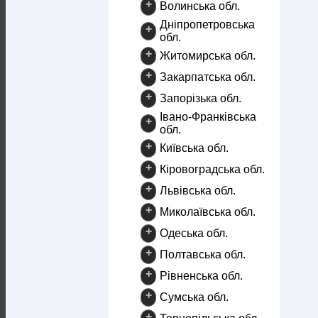
+
Волинська обл.
Дніпропетровська
+
обл.
+
Житомирська обл.
+
Закарпатська обл.
+
Запорізька обл.
Івано-Франківська
+
обл.
+
Київська обл.
+
Кіровоградська обл.
+
Львівська обл.
+
Миколаївська обл.
+
Одеська обл.
+
Полтавська обл.
+
Рівненська обл.
+
Сумська обл.
+