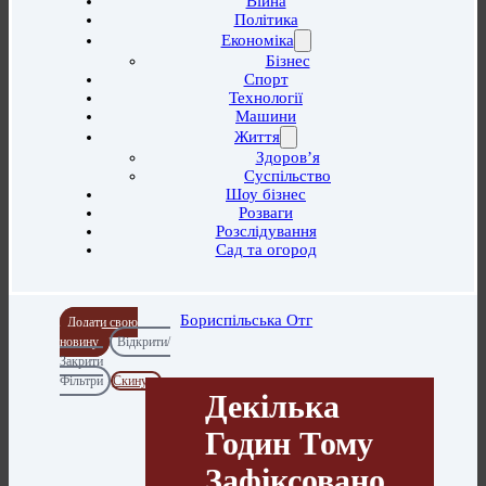
Війна
Політика
Економіка
Бізнес
Спорт
Технології
Машини
Життя
Здоров’я
Суспільство
Шоу бізнес
Розваги
Розслідування
Сад та огород
Бориспільська Отг
Додати свою
новину
Відкрити/
Закрити
Фільтри
Скинути
Декілька
Годин Тому
Зафіксовано