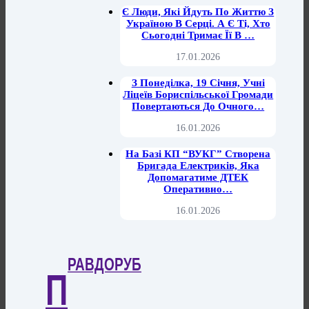
Є Люди, Які Йдуть По Життю З
Україною В Серці. А Є Ті, Хто
Сьогодні Тримає Її В …
17.01.2026
З Понеділка, 19 Січня, Учні
Ліцеїв Бориспільської Громади
Повертаються До Очного…
16.01.2026
На Базі КП “ВУКГ” Створена
Бригада Електриків, Яка
Допомагатиме ДТЕК
Оперативно…
16.01.2026
РАВДОРУБ
П