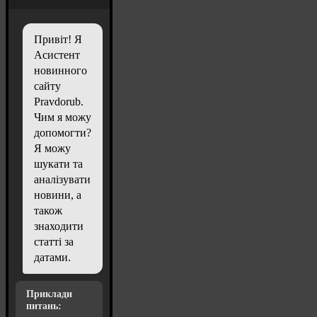
Привіт! Я
Асистент
новинного
сайту
Pravdorub.
Чим я можу
допомогти?
Я можу
шукати та
аналізувати
новини, а
також
знаходити
статті за
датами.
Приклади
питань: