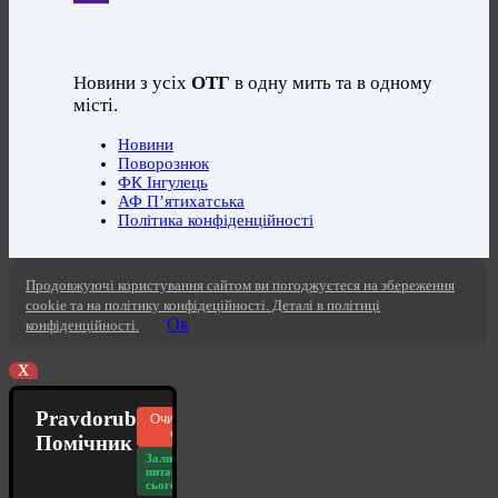
Новини з усіх
ОТГ
в одну мить та в одному
місті.
Новини
Поворознюк
ФК Інгулець
АФ П’ятихатська
Політика конфіденційності
Продовжуючі користування сайтом ви погоджуєтеся на збереження
cookie та на політику конфідеційності. Деталі в політиці
Ок
конфіденційності.
X
Pravdorub
Очистити
чат
Помічник
Залишилось
питань
сьогодні: 20