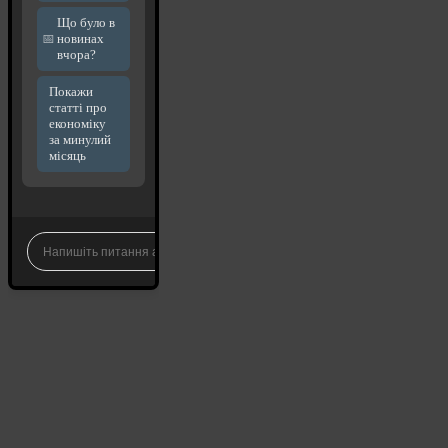
Що було в
новинах
вчора?
Покажи
статті про
економіку
за минулий
місяць