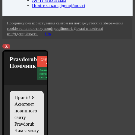
АФ П’ятихатська
Політика конфіденційності
Продовжуючі користування сайтом ви погоджуєтеся на збереження
cookie та на політику конфідеційності. Деталі в політиці
Ок
конфіденційності.
X
Pravdorub
Очистити
чат
Помічник
Залишилось
питань
сьогодні: 20
Привіт! Я
Асистент
новинного
сайту
Pravdorub.
Чим я можу