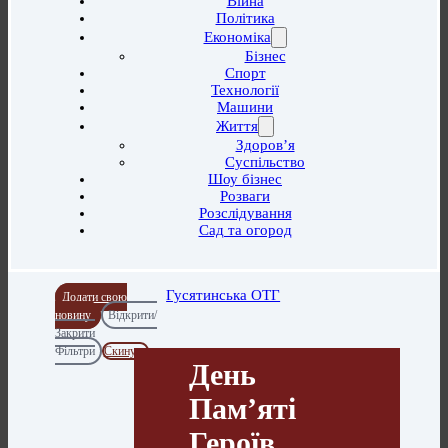
Війна
Політика
Економіка
Бізнес
Спорт
Технології
Машини
Життя
Здоров’я
Суспільство
Шоу бізнес
Розваги
Розслідування
Сад та огород
Гусятинська ОТГ
Додати свою
новину
Відкрити/
Закрити
Фільтри
Скинути
День
Пам’яті
Героїв