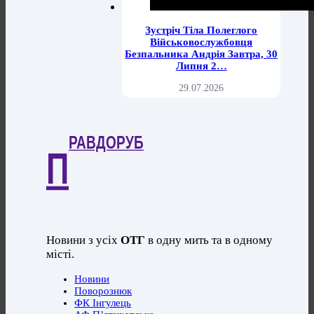
Зустріч Тіла Полеглого
Військовослужбовця
Безпальника Андрія Завтра, 30
Липня 2…
29.07.2026
РАВДОРУБ
П
Новини з усіх
ОТГ
в одну мить та в одному
місті.
Новини
Поворознюк
ФК Інгулець