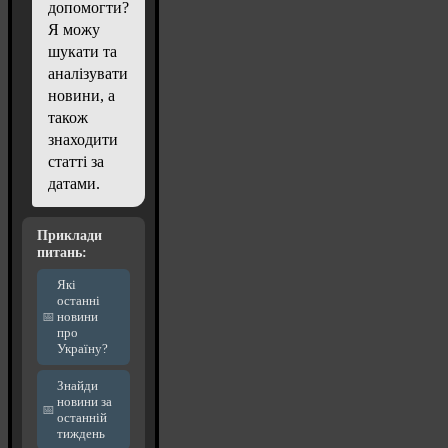
допомогти?
Я можу
шукати та
аналізувати
новини, а
також
знаходити
статті за
датами.
Приклади
питань:
Які
останні
новини
про
Україну?
Знайди
новини за
останній
тиждень