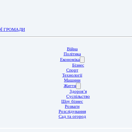
ОЇ ГРОМАДИ
Війна
Політика
Економіка
Бізнес
Спорт
Технології
Машини
Життя
Здоров’я
Суспільство
Шоу бізнес
Розваги
Розслідування
Сад та огород