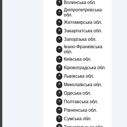
+
Волинська обл.
Дніпропетровська
+
обл.
+
Житомирська обл.
+
Закарпатська обл.
+
Запорізька обл.
Івано-Франківська
+
обл.
+
Київська обл.
+
Кіровоградська обл.
+
Львівська обл.
+
Миколаївська обл.
+
Одеська обл.
+
Полтавська обл.
+
Рівненська обл.
+
Сумська обл.
+