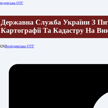
лодарська ОТГ
Державна Служба України З Пита
Картографії Та Кадастру На В
026
Володарська ОТГ