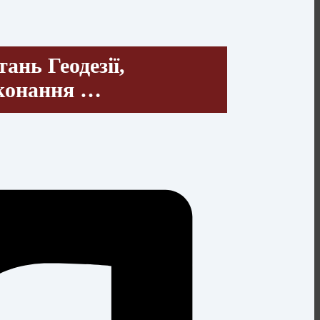
нь Геодезії,
иконання …