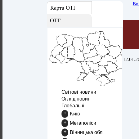
Во
Карта ОТГ
ОТГ
12.01.2
Світові новини
Огляд новин
Глобальні
+
Kиїв
+
Mегаполіси
+
Вінницька обл.