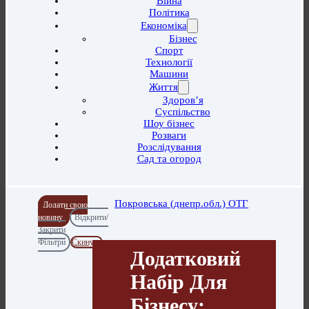
Війна
Політика
Економіка
Бізнес
Спорт
Технології
Машини
Життя
Здоров’я
Суспільство
Шоу бізнес
Розваги
Розслідування
Сад та огород
Покровська (днепр.обл.) ОТГ
Додати свою
новину
Відкрити/
Закрити
Фільтри
Скинути
Додатковий
Набір Для
Бізнесу: