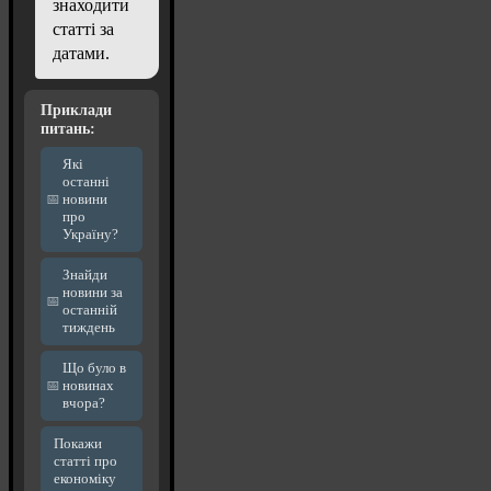
знаходити
статті за
датами.
Приклади
питань:
Які
останні
новини
про
Україну?
Знайди
новини за
останній
тиждень
Що було в
новинах
вчора?
Покажи
статті про
економіку