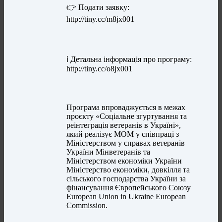
👉 Подати заявку:
http://tiny.cc/m8jx001
ℹ️ Детальна інформація про програму:
http://tiny.cc/o8jx001
Програма впроваджується в межах
проєкту «Соціальне згуртування та
реінтеграція ветеранів в Україні»,
який реалізує МОМ у співпраці з
Міністерством у справах ветеранів
України Мінветеранів та
Міністерством економіки України
Міністерство економіки, довкілля та
сільського господарства України за
фінансування Європейського Союзу
European Union in Ukraine European
Commission.