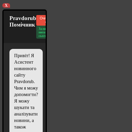
X
Pravdorub
Очистити
чат
Помічник
Залишилось
питань
сьогодні: 20
Привіт! Я
Асистент
новинного
сайту
Pravdorub.
Чим я можу
допомогти?
Я можу
шукати та
аналізувати
новини, а
також