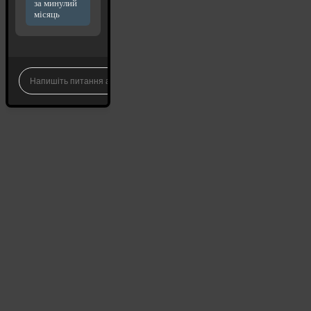
за минулий
місяць