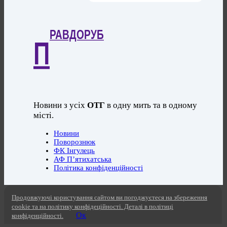
РАВДОРУБ
П
Новини з усіх
ОТГ
в одну мить та в одному
місті.
Новини
Поворознюк
ФК Інгулець
АФ П’ятихатська
Політика конфіденційності
Продовжуючі користування сайтом ви погоджуєтеся на збереження
cookie та на політику конфідеційності. Деталі в політиці
Ок
конфіденційності.