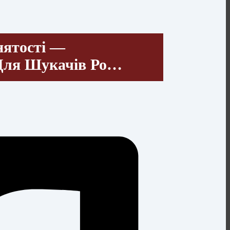
нятості —
Для Шукачів Ро…