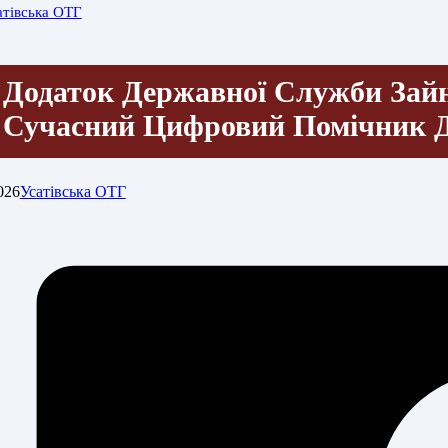
атівська ОТГ
Додаток Державної Служби Зай
Сучасний Цифровий Помічник 
026
Усатівська ОТГ