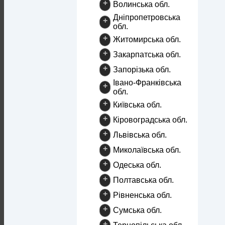
+
Волинська обл.
Дніпропетровська
+
обл.
+
Житомирська обл.
+
Закарпатська обл.
+
Запорізька обл.
Івано-Франківська
+
обл.
+
Київська обл.
+
Кіровоградська обл.
+
Львівська обл.
+
Миколаївська обл.
+
Одеська обл.
+
Полтавська обл.
+
Рівненська обл.
+
Сумська обл.
+