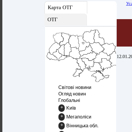
Ус
Карта ОТГ
ОТГ
12.01.2
Світові новини
Огляд новин
Глобальні
+
Kиїв
+
Mегаполіси
+
Вінницька обл.