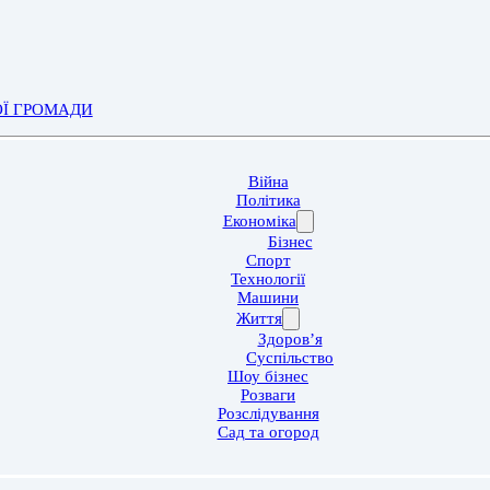
ОЇ ГРОМАДИ
Війна
Політика
Економіка
Бізнес
Спорт
Технології
Машини
Життя
Здоров’я
Суспільство
Шоу бізнес
Розваги
Розслідування
Сад та огород