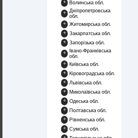
+
Волинська обл.
Дніпропетровська
+
обл.
+
Житомирська обл.
+
Закарпатська обл.
+
Запорізька обл.
Івано-Франківська
+
обл.
+
Київська обл.
+
Кіровоградська обл.
+
Львівська обл.
+
Миколаївська обл.
+
Одеська обл.
+
Полтавська обл.
+
Рівненська обл.
+
Сумська обл.
+