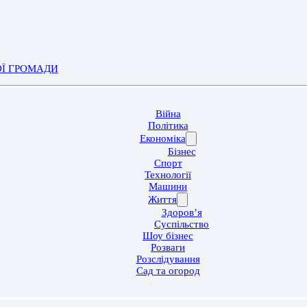
ОЇ ГРОМАДИ
Війна
Політика
Економіка
Бізнес
Спорт
Технології
Машини
Життя
Здоров’я
Суспільство
Шоу бізнес
Розваги
Розслідування
Сад та огород