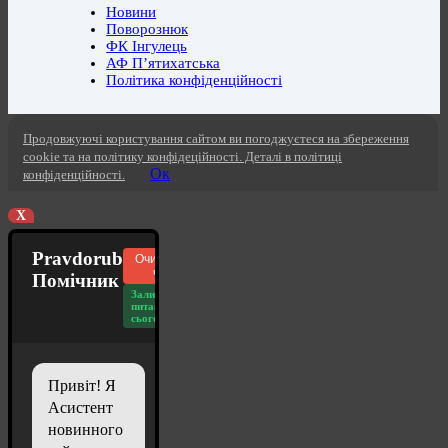
Новини
Поворознюк
ФК Інгулець
АФ П’ятихатська
Політика конфіденційності
Продовжуючі користування сайтом ви погоджуєтеся на збереження
cookie та на політику конфідеційності. Деталі в політиці
Ок
конфіденційності.
X
Pravdorub
Очистити
чат
Помічник
Залишилось
питань
сьогодні: 20
Привіт! Я
Асистент
новинного