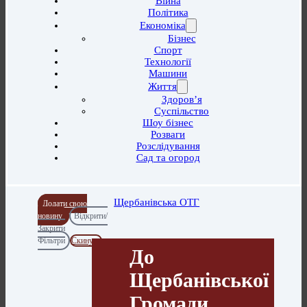
Війна
Політика
Економіка
Бізнес
Спорт
Технології
Машини
Життя
Здоров’я
Суспільство
Шоу бізнес
Розваги
Розслідування
Сад та огород
Щербанівська ОТГ
Додати свою
новину
Відкрити/
Закрити
Фільтри
Скинути
До
Щербанівської
Громади