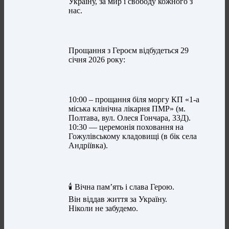
Україну, за мир і свободу кожного з
нас.
Прощання з Героєм відбудеться 29
січня 2026 року:
10:00 – прощання біля моргу КП «1-а
міська клінічна лікарня ПМР» (м.
Полтава, вул. Олеся Гончара, 33Д).
10:30 — церемонія поховання на
Гожулівському кладовищі (в бік села
Андріївка).
🕯 Вічна пам’ять і слава Герою.
Він віддав життя за Україну.
Ніколи не забудемо.