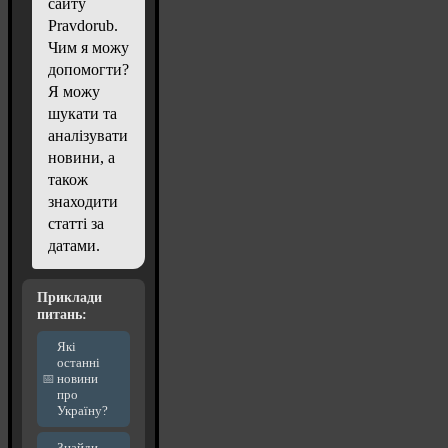
сайту
Pravdorub.
Чим я можу
допомогти?
Я можу
шукати та
аналізувати
новини, а
також
знаходити
статті за
датами.
Приклади
питань:
Які
останні
новини
про
Україну?
Знайди