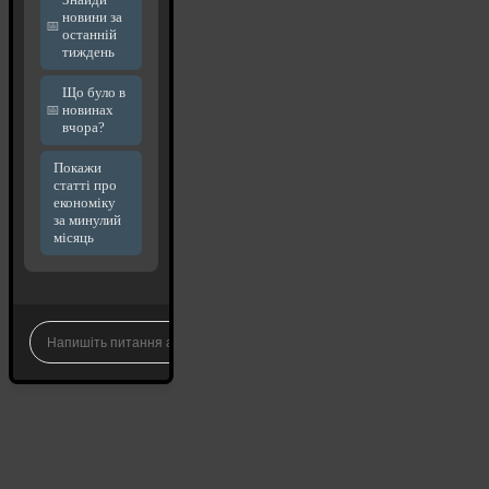
новини за
останній
тиждень
Що було в
новинах
вчора?
Покажи
статті про
економіку
за минулий
місяць