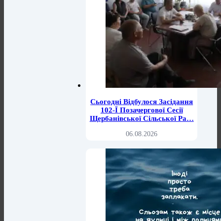
Сьогодні Відбулося Засідання
102-Ї Позачергової Сесії
Щербанівської Сільської Ра…
06.08.2026