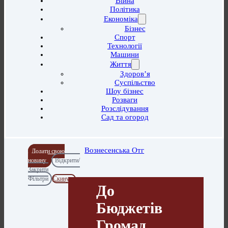
Війна
Політика
Економіка
Бізнес
Спорт
Технології
Машини
Життя
Здоров’я
Суспільство
Шоу бізнес
Розваги
Розслідування
Сад та огород
Вознесенська Отг
Додати свою
новину
Відкрити/
Закрити
Фільтри
Скинути
До
Бюджетів
Громад