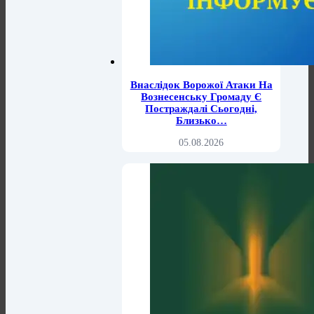
Внаслідок Ворожої Атаки На
Вознесенську Громаду Є
Постраждалі Сьогодні,
Близько…
05.08.2026