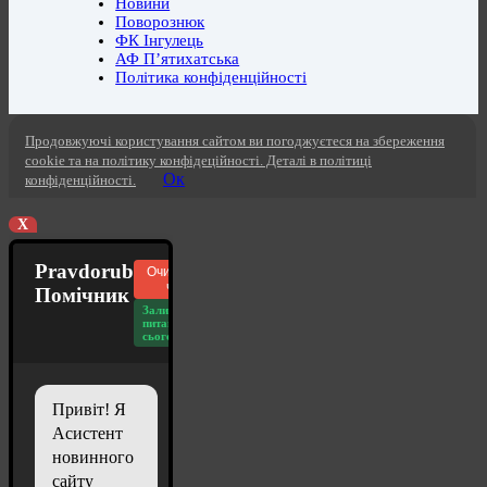
Новини
Поворознюк
ФК Інгулець
АФ П’ятихатська
Політика конфіденційності
Продовжуючі користування сайтом ви погоджуєтеся на збереження
cookie та на політику конфідеційності. Деталі в політиці
Ок
конфіденційності.
X
Pravdorub
Очистити
чат
Помічник
Залишилось
питань
сьогодні: 20
Привіт! Я
Асистент
новинного
сайту