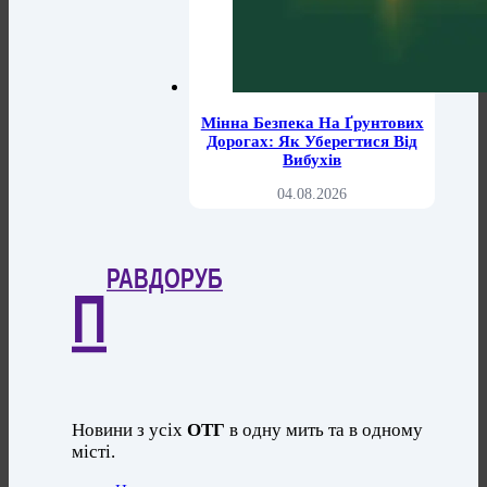
Мінна Безпека На Ґрунтових
Дорогах: Як Уберегтися Від
Вибухів
04.08.2026
РАВДОРУБ
П
Новини з усіх
ОТГ
в одну мить та в одному
місті.