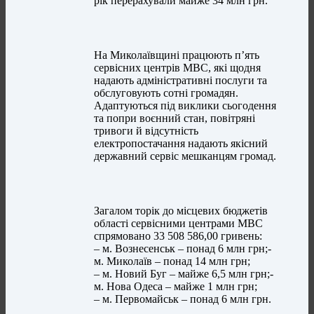
рік перерахували майже 34 млн грн.
На Миколаївщині працюють п’ять
сервісних центрів МВС, які щодня
надають адміністративні послуги та
обслуговують сотні громадян.
Адаптуються під виклики сьогодення
та попри воєнний стан, повітряні
тривоги й відсутність
електропостачання надають якісний
державний сервіс мешканцям громад.
Загалом торік до місцевих бюджетів
області сервісними центрами МВС
спрямовано 33 508 586,00 гривень:
– м. Вознесенськ – понад 6 млн грн;-
м. Миколаїв – понад 14 млн грн;
– м. Новий Буг – майже 6,5 млн грн;-
м. Нова Одеса – майже 1 млн грн;
– м. Первомайськ – понад 6 млн грн.