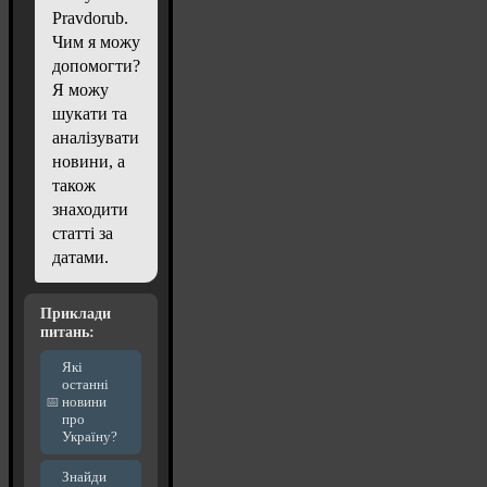
Pravdorub.
Чим я можу
допомогти?
Я можу
шукати та
аналізувати
новини, а
також
знаходити
статті за
датами.
Приклади
питань:
Які
останні
новини
про
Україну?
Знайди