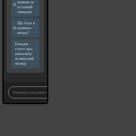
новини за
останній
тиждень
Що було в
новинах
вчора?
Покажи
статті про
економіку
за минулий
місяць