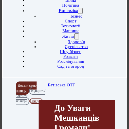
Війна
Політика
Економіка
Бізнес
Спорт
Технології
Машини
Життя
Здоров’я
Суспільство
Шоу бізнес
Розваги
Розслідування
Сад та огород
Батівська ОТГ
Додати свою
новину
Відкрити/
Закрити
Фільтри
Скинути
До Уваги
Мешканців
Громади!