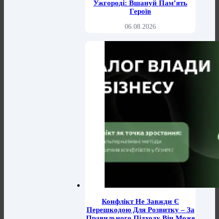
Ужгороді: Вшануй Пам’ять
Героїв
06.08.2026
Конфлікт Не Завжди Є
Перешкодою Для Розвитку – За
Правильного Підходу Він Може