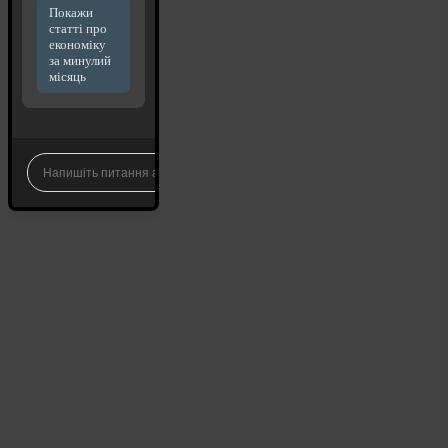
Покажи
статті про
економіку
за минулий
місяць