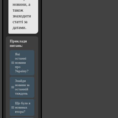
новини, а
також
знаходити
статті за
датами.
Приклади
питань:
Які
останні
новини
про
Україну?
Знайди
новини за
останній
тиждень
Що було в
новинах
вчора?