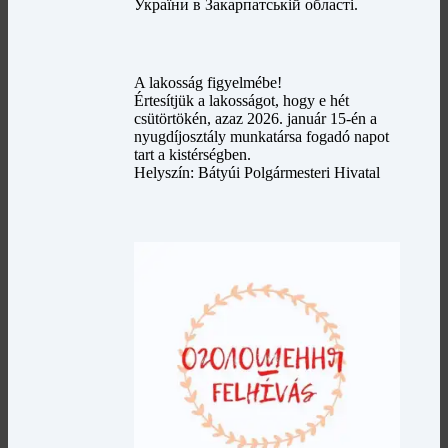
України в Закарпатській області.
A lakosság figyelmébe!
Értesítjük a lakosságot, hogy e hét
csütörtökén, azaz 2026. január 15-én a
nyugdíjosztály munkatársa fogadó napot
tart a kistérségben.
Helyszín: Bátyúi Polgármesteri Hivatal