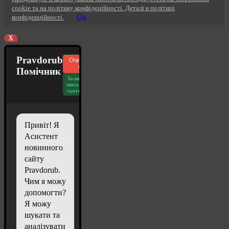
cookie та на політику конфідеційності. Деталі в політиці
Ок
конфіденційності.
X
Pravdorub
Очистити
чат
Помічник
Залишилось
питань
сьогодні: 20
Привіт! Я
Асистент
новинного
сайту
Pravdorub.
Чим я можу
допомогти?
Я можу
шукати та
аналізувати