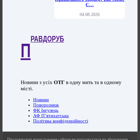
С…
04.08.2026
РАВДОРУБ
П
Новини з усіх
ОТГ
в одну мить та в одному
місті.
Новини
Поворознюк
ФК Інгулець
АФ П’ятихатська
Політика конфіденційності
Продовжуючі користування сайтом ви погоджуєтеся на збереження