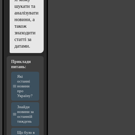
шукати та
аналізувати
новини, а
також
знаходити
статті за
датами.
Приклади
питань:
Які
останні
новини
про
Україну?
Знайди
новини за
останній
тиждень
Що було в