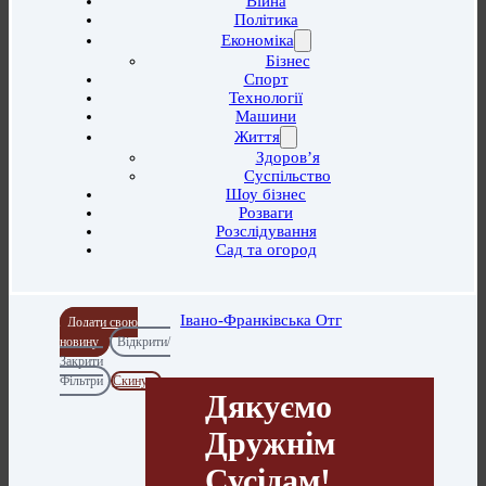
Війна
Політика
Економіка
Бізнес
Спорт
Технології
Машини
Життя
Здоров’я
Суспільство
Шоу бізнес
Розваги
Розслідування
Сад та огород
Івано-Франківська Отг
Додати свою
новину
Відкрити/
Закрити
Фільтри
Скинути
Дякуємо
Дружнім
Сусідам!