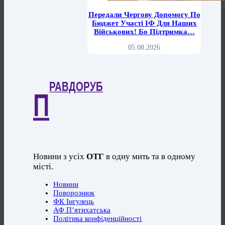
Передали Чергову Допомогу По
Бюджет Участі ІФ Для Наших
Військових! Бо Підтримка…
05.08.2026
РАВДОРУБ
П
Новини з усіх
ОТГ
в одну мить та в одному
місті.
Новини
Поворознюк
ФК Інгулець
АФ П’ятихатська
Політика конфіденційності