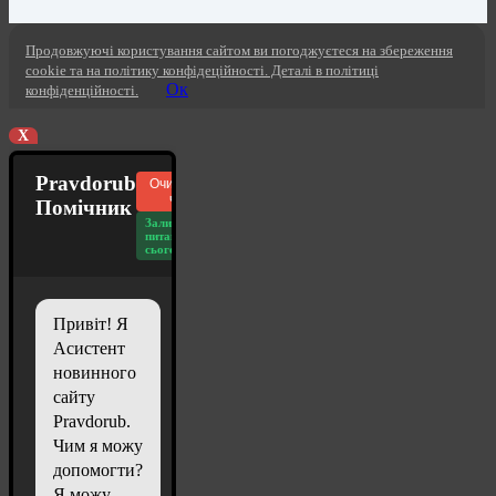
Продовжуючі користування сайтом ви погоджуєтеся на збереження
cookie та на політику конфідеційності. Деталі в політиці
Ок
конфіденційності.
X
Pravdorub
Очистити
чат
Помічник
Залишилось
питань
сьогодні: 20
Привіт! Я
Асистент
новинного
сайту
Pravdorub.
Чим я можу
допомогти?
Я можу