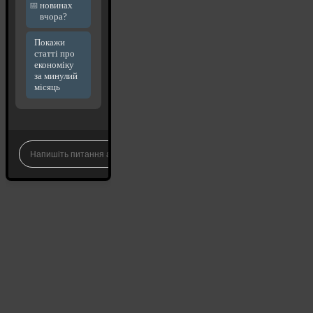
новинах
вчора?
Покажи
статті про
економіку
за минулий
місяць