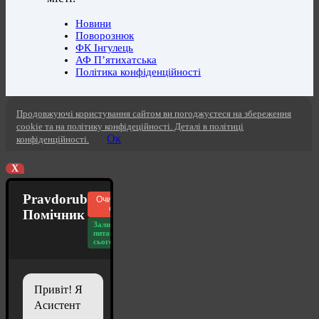
Новини
Поворознюк
ФК Інгулець
АФ П’ятихатська
Політика конфіденційності
Продовжуючі користування сайтом ви погоджуєтеся на збереження
cookie та на політику конфідеційності. Деталі в політиці
Ок
конфіденційності.
X
Pravdorub
Очистити
чат
Помічник
Залишилось
питань
сьогодні: 20
Привіт! Я
Асистент