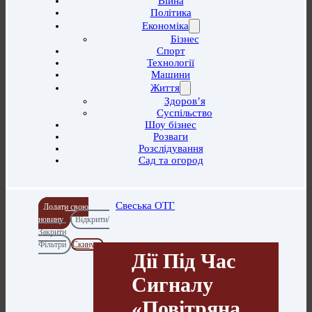
Війна
Політика
Економіка
Бізнес
Спорт
Технології
Машини
Життя
Здоров’я
Суспільство
Шоу бізнес
Розваги
Розслідування
Сад та огород
Свеська ОТГ
Додати свою
новину
Відкрити/
Закрити
Фільтри
Скинути
Дії Під Час
Сигналу
«Повітряна