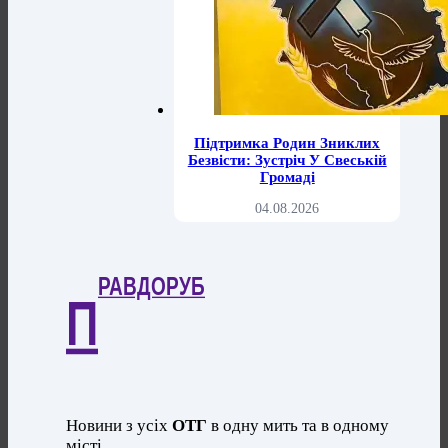
Підтримка Родин Зниклих
Безвісти: Зустріч У Свеській
Громаді
04.08.2026
РАВДОРУБ
П
Новини з усіх
ОТГ
в одну мить та в одному
місті.