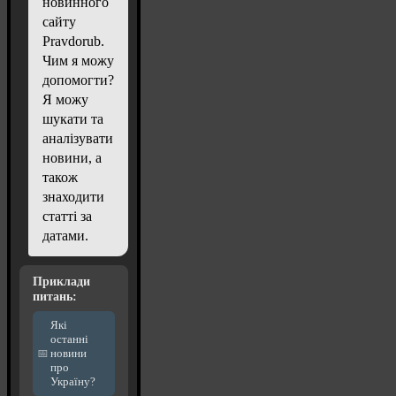
новинного
сайту
Pravdorub.
Чим я можу
допомогти?
Я можу
шукати та
аналізувати
новини, а
також
знаходити
статті за
датами.
Приклади
питань:
Які
останні
новини
про
Україну?