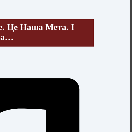
е. Це Наша Мета. І
ка…