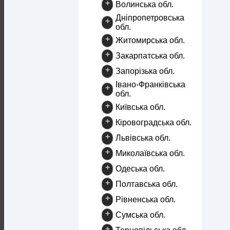
+
Волинська обл.
Дніпропетровська
+
обл.
+
Житомирська обл.
+
Закарпатська обл.
+
Запорізька обл.
Івано-Франківська
+
обл.
+
Київська обл.
+
Кіровоградська обл.
+
Львівська обл.
+
Миколаївська обл.
+
Одеська обл.
+
Полтавська обл.
+
Рівненська обл.
+
Сумська обл.
+