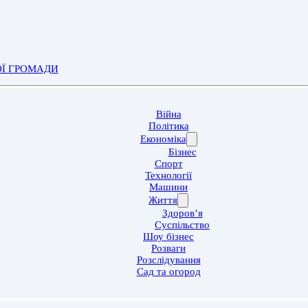
ОЇ ГРОМАДИ
Війна
Політика
Економіка
Бізнес
Спорт
Технології
Машини
Життя
Здоров’я
Суспільство
Шоу бізнес
Розваги
Розслідування
Сад та огород