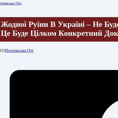
лтавська Отг
Жодної Руїни В Україні – Не Буд
Це Буде Цілком Конкретний До
023
Полтавська Отг