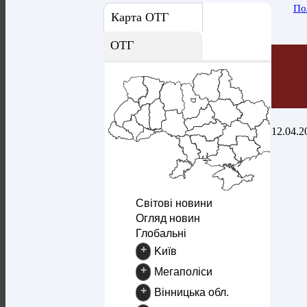
По
Карта ОТГ
ОТГ
12.04.2
Світові новини
Огляд новин
Глобальні
+
Kиїв
+
Mегаполіси
+
Вінницька обл.