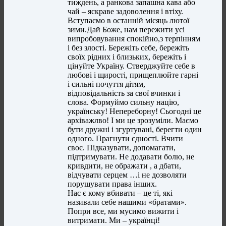
тиждень, а ранкова запашна кава або
чай – яскраве задоволення і втіху.
Вступаємо в останній місяць лютої
зими.Дай Боже, нам пережити усі
випробовування спокійно,з терпінням
і без злості. Бережіть себе, бережіть
своїх рідних і близьких, бережіть і
цінуйте Україну. Стверджуйте себе в
любові і щирості, прищеплюйте гарні
і сильні почуття дітям,
відповідальність за свої вчинки і
слова. Формуймо сильну націю,
українську! Непереборну! Сьогодні це
архіважлво! І ми це зрозуміли. Маємо
бути дружні і згуртувані, берегти один
одного. Прагнути єдності. Вчити
своє. Підказувати, допомагати,
підтримувати. Не додавати болю, не
кривдити, не ображати , а дбати,
відчувати серцем …і не дозволяти
порушувати права інших.
Нас є кому вбивати – це ті, які
називали себе нашими «братами».
Попри все, ми мусимо вижити і
витримати. Ми – українці!