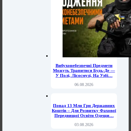
Вибухонебезпечні Предмети
Можуть Трапитися Будь-Де —
У Полі, Лісосмузі, На Узбі…
06.08.2026
Понад 13 Млн Грн Державних
Коштів – Для Розвитку Фахової
Передвищої Освіти Одещи…
03.08.2026