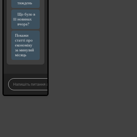
тиждень
Що було в
новинах
вчора?
Покажи
статті про
економіку
за минулий
місяць