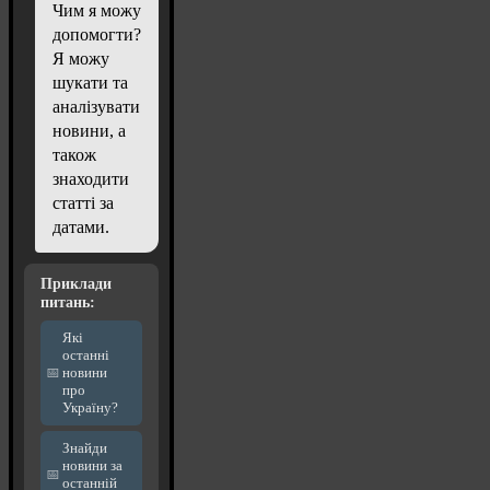
Чим я можу
допомогти?
Я можу
шукати та
аналізувати
новини, а
також
знаходити
статті за
датами.
Приклади
питань:
Які
останні
новини
про
Україну?
Знайди
новини за
останній