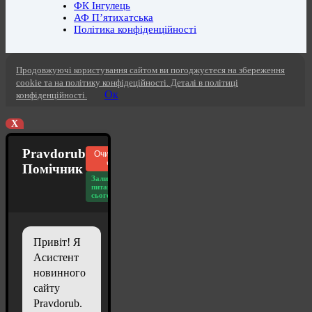
ФК Інгулець
АФ П’ятихатська
Політика конфіденційності
Продовжуючі користування сайтом ви погоджуєтеся на збереження
cookie та на політику конфідеційності. Деталі в політиці
Ок
конфіденційності.
X
Pravdorub
Очистити
чат
Помічник
Залишилось
питань
сьогодні: 20
Привіт! Я
Асистент
новинного
сайту
Pravdorub.