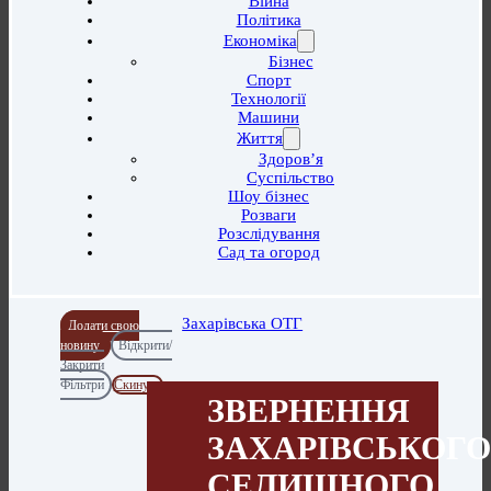
Війна
Політика
Економіка
Бізнес
Спорт
Технології
Машини
Життя
Здоров’я
Суспільство
Шоу бізнес
Розваги
Розслідування
Сад та огород
Захарівська ОТГ
Додати свою
новину
Відкрити/
Закрити
Фільтри
Скинути
ЗВЕРНЕННЯ
ЗАХАРІВСЬКОГ
СЕЛИЩНОГО