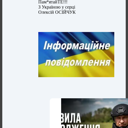
Пам*ятайТЕ!!!
З Україною у серці
Олексій ОСІЙЧУК