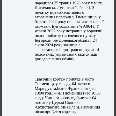
народився 25 травня 1978 року у місті
Лисичанськ Луганської області. З
початку повномасштабного
вторгнення переїхав у Тисменицю, у
березні 2022 року став на захист нашої
держави. Був солдатом в/ч А0641. У
червні 2022 року потрапив у ворожий
полон поблизу населеного пункту
Богородичне Донецької області. 24
січня 2024 року загинув в
авіакатастрофі при транспортуванні
полонених українських захисників
для здійснення обміну.
Траурний кортеж прибуде у місто
Тисмениця у середу, 04 лютого.
Маршрут: м.Івано-Франківськ (час
10:00 год.) – м. Тисмениця (час 10:30
год.). Чин похорону відбудеться 04
лютого у Церкві Святого
Архистратига Михаїла м.Тисмениця
після прибуття кортежу.