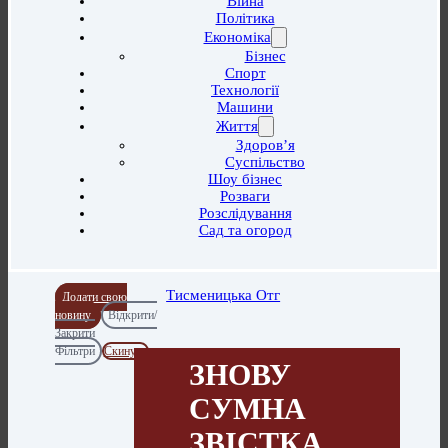
Війна
Політика
Економіка
Бізнес
Спорт
Технології
Машини
Життя
Здоров’я
Суспільство
Шоу бізнес
Розваги
Розслідування
Сад та огород
Тисменицька Отг
Додати свою
новину
Відкрити/
Закрити
Фільтри
Скинути
ЗНОВУ
СУМНА
ЗВІСТКА