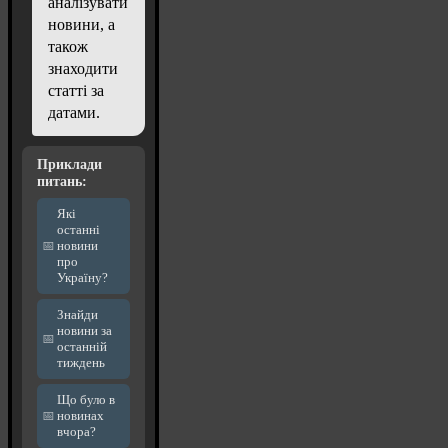
аналізувати
новини, а
також
знаходити
статті за
датами.
Приклади
питань:
Які
останні
новини
про
Україну?
Знайди
новини за
останній
тиждень
Що було в
новинах
вчора?