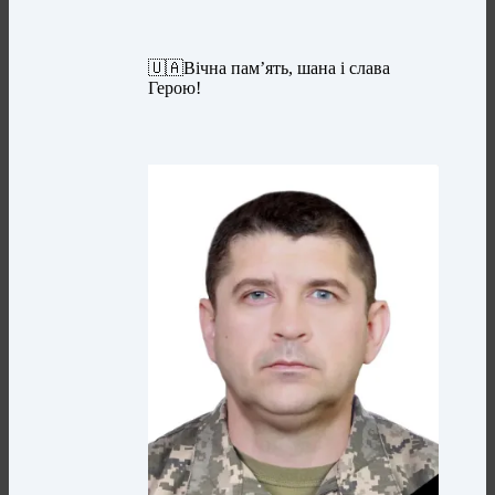
🇺🇦Вічна пам’ять, шана і слава
Герою!