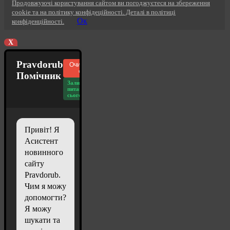
Продовжуючі користування сайтом ви погоджуєтеся на збереження
cookie та на політику конфідеційності. Деталі в політиці
Ок
конфіденційності.
X
Pravdorub
Очистити
чат
Помічник
Залишилось
питань
сьогодні: 20
Привіт! Я
Асистент
новинного
сайту
Pravdorub.
Чим я можу
допомогти?
Я можу
шукати та