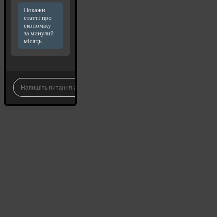
Покажи
статті про
економіку
за минулий
місяць