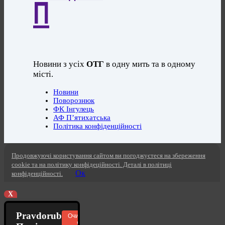
П
Новини з усіх
ОТГ
в одну мить та в одному
місті.
Новини
Поворознюк
ФК Інгулець
АФ П’ятихатська
Політика конфіденційності
Продовжуючі користування сайтом ви погоджуєтеся на збереження
cookie та на політику конфідеційності. Деталі в політиці
Ок
конфіденційності.
X
Pravdorub
Очистити
чат