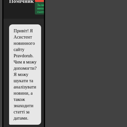
Помічник
Залишилось
питань
сьогодні: 20
Привіт! Я
Асистент
новинного
сайту
Pravdorub.
Чим я можу
допомогти?
Я можу
шукати та
аналізувати
новини, а
також
знаходити
статті за
датами.