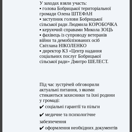
У заходах взяли участь:
▪️ голова Бобрицької територіальної
громади Олена ШТЕФАН
▪️ заступник голови Бобрицької
сільської ради Людмила КОРОБОЧКА
▪️ керуючий справами Микола ЗОЦЬ
▪️ фахівець із супроводу ветеранів
війни та демобілізованих осіб
Світлана НІКОЛЕНКО
▪️ директор КЗ «Центр надання
соціальних послуг Бобрицької
сільської ради» Дмитро ШЕЛЕСТ.
Під час зустрічей обговорили
актуальні питання, з якими
стикаються захисники та їхні родини
у громаді:
✔️ соціальні гарантії та пільги
✔️ медичне та психологічне
забезпечення
✔️ оформлення необхідних документів