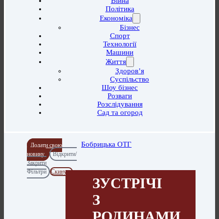
Війна
Політика
Економіка
Бізнес
Спорт
Технології
Машини
Життя
Здоров’я
Суспільство
Шоу бізнес
Розваги
Розслідування
Сад та огород
Бобрицька ОТГ
Додати свою
новину
Відкрити/
Закрити
Фільтри
Скинути
ЗУСТРІЧІ
З
РОДИНАМИ