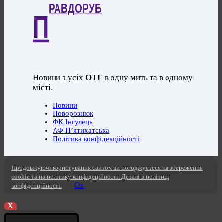
РАВДОРУБ
П
Новини з усіх
ОТГ
в одну мить та в одному
місті.
Новини
Поворознюк
ФК Інгулець
АФ П’ятихатська
Політика конфіденційності
Продовжуючі користування сайтом ви погоджуєтеся на збереження
cookie та на політику конфідеційності. Деталі в політиці
Ок
конфіденційності.
X