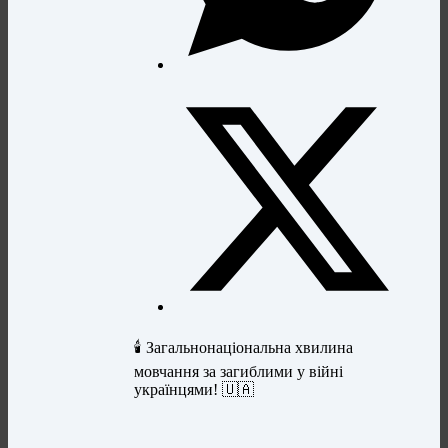
🕯️ Загальнонаціональна хвилина
мовчання за загиблими у війні
українцями! 🇺🇦