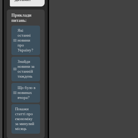
Приклади
питань:
Які
останні
новини
про
Україну?
Знайди
новини за
останній
тиждень
Що було в
новинах
вчора?
Покажи
статті про
економіку
за минулий
місяць