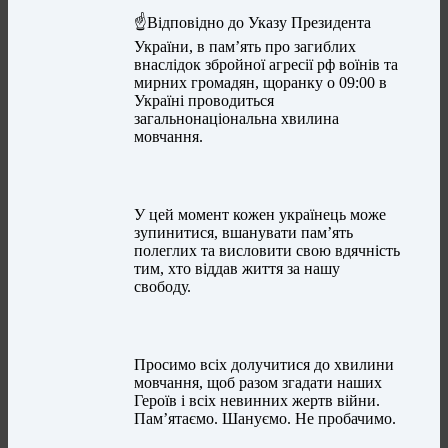
☝️Відповідно до Указу Президента
України, в пам’ять про загиблих
внаслідок збройної агресії рф воїнів та
мирних громадян, щоранку о 09:00 в
Україні проводиться
загальнонаціональна хвилина
мовчання.
У цей момент кожен українець може
зупинитися, вшанувати пам’ять
полеглих та висловити свою вдячність
тим, хто віддав життя за нашу
свободу.
Просимо всіх долучитися до хвилини
мовчання, щоб разом згадати наших
Героїв і всіх невинних жертв війни.
Пам’ятаємо. Шануємо. Не пробачимо.