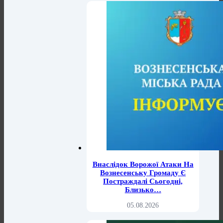
Внаслідок Ворожої Атаки На
Вознесенську Громаду Є
Постраждалі Сьогодні,
Близько…
05.08.2026