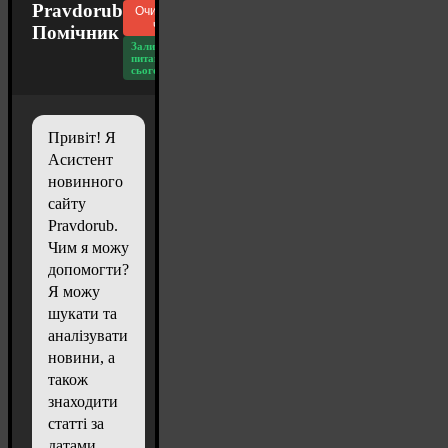
Pravdorub
Очистити
чат
Помічник
Залишилось
питань
сьогодні: 20
Привіт! Я
Асистент
новинного
сайту
Pravdorub.
Чим я можу
допомогти?
Я можу
шукати та
аналізувати
новини, а
також
знаходити
статті за
датами.