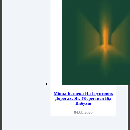
Мінна Безпека На Ґрунтових
Дорогах: Як Уберегтися Від
Вибухів
04.08.2026