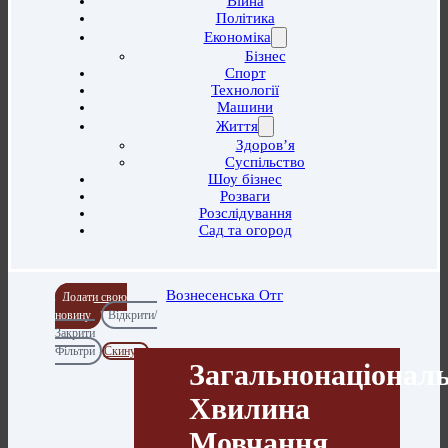
Війна
Політика
Економіка
Бізнес
Спорт
Технології
Машини
Життя
Здоров’я
Суспільство
Шоу бізнес
Розваги
Розслідування
Сад та огород
Вознесенська Отг
Додати свою
новину
Відкрити/
Закрити
Фільтри
Скинути
Загальнонаціонал
Хвилина
Мовчання