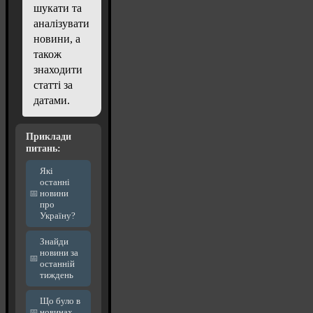
шукати та
аналізувати
новини, а
також
знаходити
статті за
датами.
Приклади
питань:
Які
останні
новини
про
Україну?
Знайди
новини за
останній
тиждень
Що було в
новинах