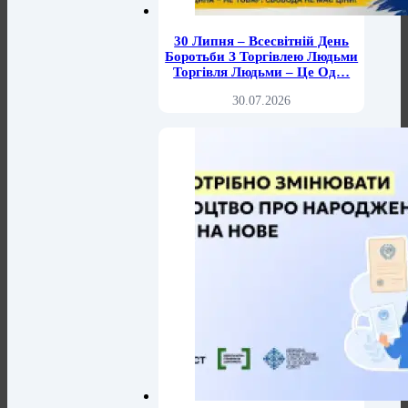
30 Липня – Всесвітній День
Боротьби З Торгівлею Людьми
Торгівля Людьми – Це Од…
30.07.2026