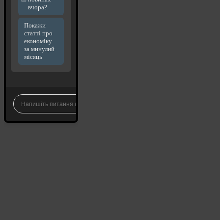
вчора?
Покажи
статті про
економіку
за минулий
місяць