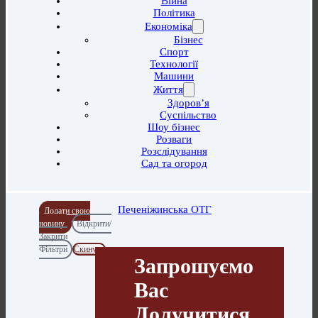
Війна
Політика
Економіка
Бізнес
Спорт
Технології
Машини
Життя
Здоров’я
Суспільство
Шоу бізнес
Розваги
Розслідування
Сад та огород
Печеніжинська ОТГ
Додати свою
новину
Відкрити/
Закрити
Фільтри
Скинути
Запрошуємо
Вас
Долучитися