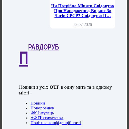
Чи Потрібно Міняти Свідоцтво
Про Народження, Видане За
Часів СРСР? Свідоцтво П…
29.07.2026
РАВДОРУБ
П
Новини з усіх
ОТГ
в одну мить та в одному
місті.
Новини
Поворознюк
ФК Інгулець
АФ П’ятихатська
Політика конфіденційності