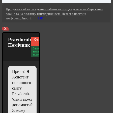
Продовжуючі користування сайтом ви погоджуєтеся на збереження
cookie та на політику конфідеційності. Деталі в політиці
Ок
конфіденційності.
X
Pravdorub
Очистити
чат
Помічник
Залишилось
питань
сьогодні: 20
Привіт! Я
Асистент
новинного
сайту
Pravdorub.
Чим я можу
допомогти?
Я можу