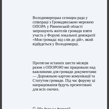
Володимирецька селищна рада у
співпраці з Громадянською мережею
ОПОРА у Рівненській області
запрошують жителів громади взяти
участь у Форумі локальної демократії
«Моя громада: від слів до дій», який
відбудеться у Володимирці.
Протягом останніх шести місяців
разом з ОПОРОЮ ми працювали над
важливими для громади документами
— Дорожньою картою комунікації та
Статутом громади. Під час форуму ці
напрацювання будуть презентовані
для всіх охочих.
🔍 Що буде на форумі?