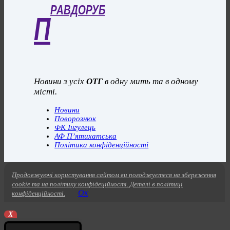
РАВДОРУБ
П
Новини з усіх
ОТГ
в одну мить та в одному
місті.
Новини
Поворознюк
ФК Інгулець
АФ П’ятихатська
Політика конфіденційності
Продовжуючі користування сайтом ви погоджуєтеся на збереження
cookie та на політику конфідеційності. Деталі в політиці
Ок
конфіденційності.
X