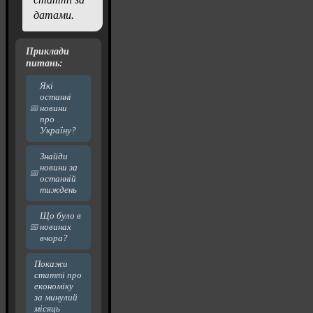
датами.
Приклади
питань:
Які
останні
новини
про
Україну?
Знайди
новини за
останній
тиждень
Що було в
новинах
вчора?
Покажи
статті про
економіку
за минулий
місяць