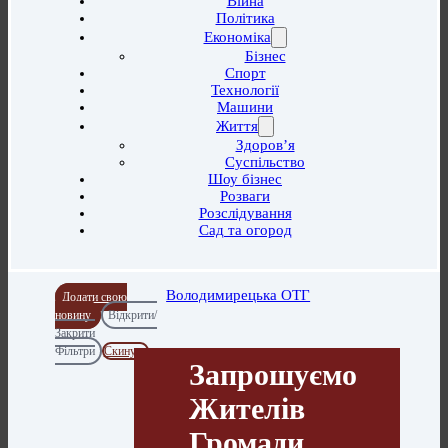
Війна
Політика
Економіка
Бізнес
Спорт
Технології
Машини
Життя
Здоров’я
Суспільство
Шоу бізнес
Розваги
Розслідування
Сад та огород
Володимирецька ОТГ
Додати свою
новину
Відкрити/
Закрити
Фільтри
Скинути
Запрошуємо
Жителів
Громади