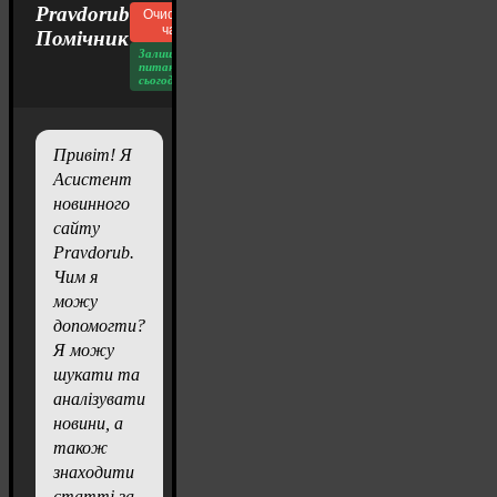
Pravdorub
Очистити
чат
Помічник
Залишилось
питань
сьогодні: 20
Привіт! Я
Асистент
новинного
сайту
Pravdorub.
Чим я
можу
допомогти?
Я можу
шукати та
аналізувати
новини, а
також
знаходити
статті за