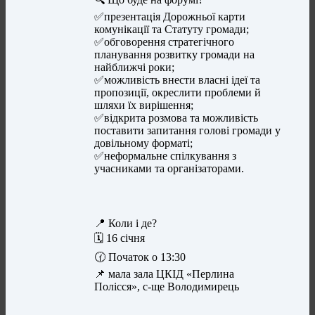
✅презентація Дорожньої карти
комунікації та Статуту громади;
✅обговорення стратегічного
планування розвитку громади на
найближчі роки;
✅можливість внести власні ідеї та
пропозиції, окреслити проблеми й
шляхи їх вирішення;
✅відкрита розмова та можливість
поставити запитання голові громади у
довільному форматі;
✅неформальне спілкування з
учасниками та організаторами.
📍 Коли і де?
🗓 16 січня
🕜 Початок о 13:30
📌 мала зала ЦКІД «Перлина
Полісся», с-ще Володимирець