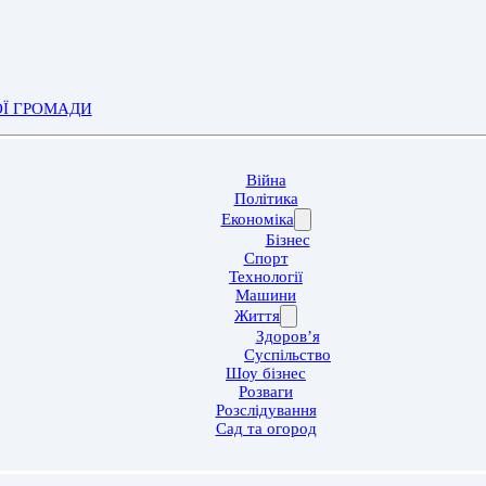
ОЇ ГРОМАДИ
Війна
Політика
Економіка
Бізнес
Спорт
Технології
Машини
Життя
Здоров’я
Суспільство
Шоу бізнес
Розваги
Розслідування
Сад та огород