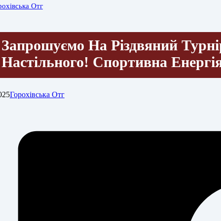
рохівська Отг
Запрошуємо На Різдвяний Турнір
Настільного! Спортивна Енергі
025
Горохівська Отг