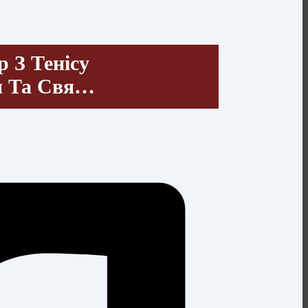
 З Тенісу
я Та Свя…