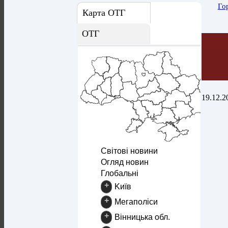
Го
Карта ОТГ
ОТГ
19.12.2
Світові новини
Огляд новин
Глобальні
+
Kиїв
+
Mегаполіси
+
Вінницька обл.