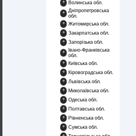
+
Волинська обл.
Дніпропетровська
+
обл.
+
Житомирська обл.
+
Закарпатська обл.
+
Запорізька обл.
Івано-Франківська
+
обл.
+
Київська обл.
+
Кіровоградська обл.
+
Львівська обл.
+
Миколаївська обл.
+
Одеська обл.
+
Полтавська обл.
+
Рівненська обл.
+
Сумська обл.
+