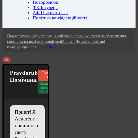
Поворознюк
ФК Інгулець
АФ П’ятихатська
Політика конфіденційності
Продовжуючі користування сайтом ви погоджуєтеся на збереження
cookie та на політику конфідеційності. Деталі в політиці
Ок
конфіденційності.
X
Pravdorub
Очистити
чат
Помічник
Залишилось
питань
сьогодні: 20
Привіт! Я
Асистент
новинного
сайту