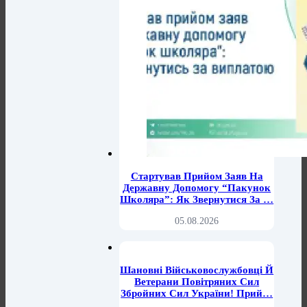
Стартував Прийом Заяв На
Державну Допомогу “Пакунок
Школяра”: Як Звернутися За …
05.08.2026
Шановні Військовослужбовці Й
Ветерани Повітряних Сил
Збройних Сил України! Прий…