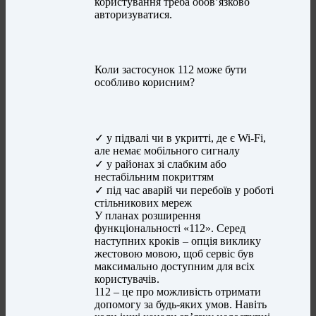
користування треба обов’язково
авторизуватися.
Коли застосунок 112 може бути
особливо корисним?
✓ у підвалі чи в укритті, де є Wi-Fi,
але немає мобільного сигналу
✓ у районах зі слабким або
нестабільним покриттям
✓ під час аварій чи перебоїв у роботі
стільникових мереж
У планах розширення
функціональності «112». Серед
наступних кроків – опція виклику
жестовою мовою, щоб сервіс був
максимально доступним для всіх
користувачів.
112 – це про можливість отримати
допомогу за будь-яких умов. Навіть