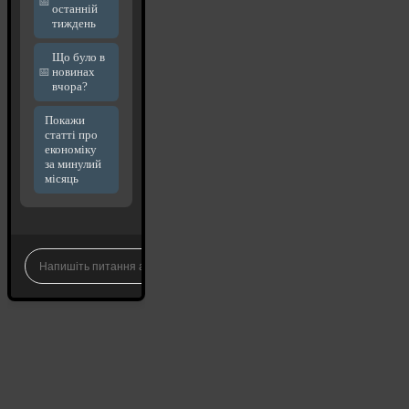
останній
тиждень
Що було в
новинах
вчора?
Покажи
статті про
економіку
за минулий
місяць