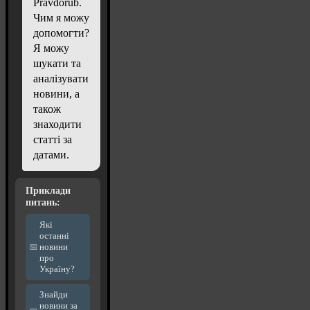
Pravdorub.
Чим я можу
допомогти?
Я можу
шукати та
аналізувати
новини, а
також
знаходити
статті за
датами.
Приклади
питань:
Які
останні
новини
про
Україну?
Знайди
новини за