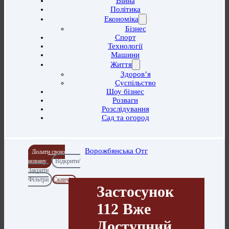
Війна
Політика
Економіка
Бізнес
Спорт
Технології
Машини
Життя
Здоров’я
Суспільство
Шоу бізнес
Розваги
Розслідування
Сад та огород
Ворожбянська Отг
Додати свою
новину
Відкрити/
Закрити
Фільтри
Скинути
Застосунок
112 Вже
Доступний