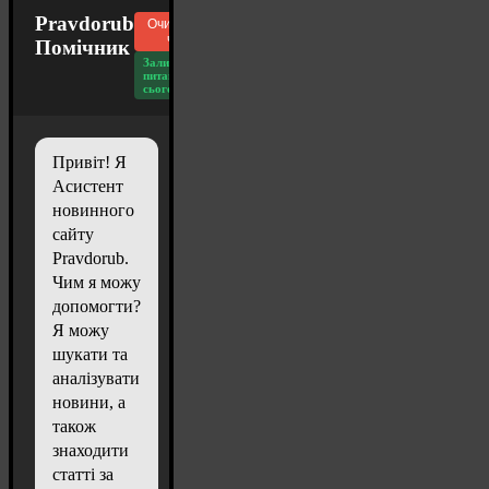
Pravdorub
Очистити
чат
Помічник
Залишилось
питань
сьогодні: 20
Привіт! Я
Асистент
новинного
сайту
Pravdorub.
Чим я можу
допомогти?
Я можу
шукати та
аналізувати
новини, а
також
знаходити
статті за