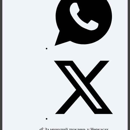
👶 За минулий тиждень у Черкасах