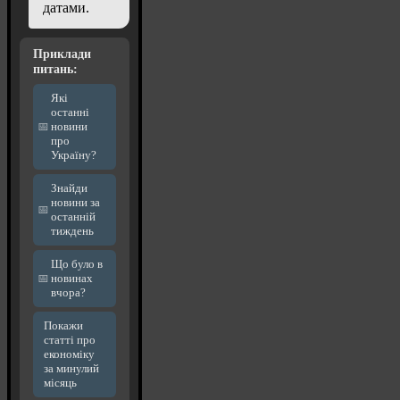
датами.
Приклади
питань:
Які
останні
новини
про
Україну?
Знайди
новини за
останній
тиждень
Що було в
новинах
вчора?
Покажи
статті про
економіку
за минулий
місяць