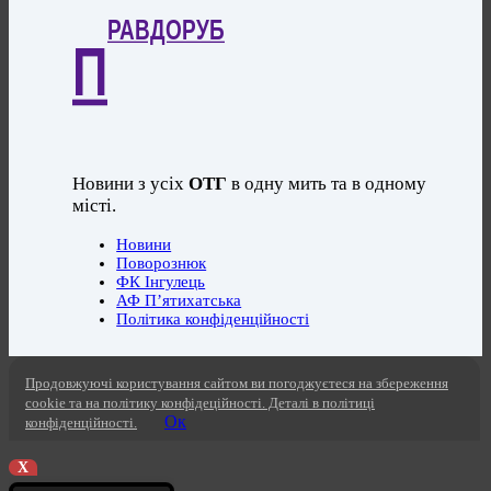
РАВДОРУБ
П
Новини з усіх
ОТГ
в одну мить та в одному
місті.
Новини
Поворознюк
ФК Інгулець
АФ П’ятихатська
Політика конфіденційності
Продовжуючі користування сайтом ви погоджуєтеся на збереження
cookie та на політику конфідеційності. Деталі в політиці
Ок
конфіденційності.
X