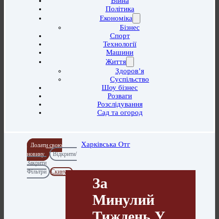
Війна
Політика
Економіка
Бізнес
Спорт
Технології
Машини
Життя
Здоров’я
Суспільство
Шоу бізнес
Розваги
Розслідування
Сад та огород
Харківська Отг
Додати свою
новину
Відкрити/
Закрити
Фільтри
Скинути
За
Минулий
Тиждень У