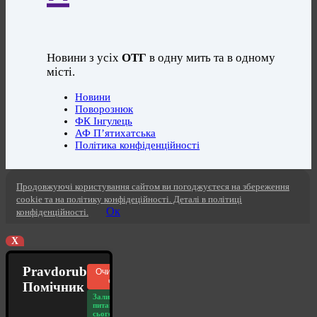
Новини з усіх
ОТГ
в одну мить та в одному
місті.
Новини
Поворознюк
ФК Інгулець
АФ П’ятихатська
Політика конфіденційності
Продовжуючі користування сайтом ви погоджуєтеся на збереження
cookie та на політику конфідеційності. Деталі в політиці
Ок
конфіденційності.
X
Pravdorub
Очистити
чат
Помічник
Залишилось
питань
сьогодні: 20