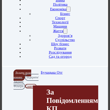
Війна
Політика
Економіка
Бізнес
Спорт
Технології
Машини
Життя
Здоров’я
Суспільство
Шоу бізнес
Розваги
Розслідування
Сад та огород
Бучацька Отг
Додати свою
новину
Відкрити/
Закрити
Фільтри
Скинути
За
Повідомленням
КП