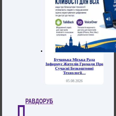
Бучацька Міська Рада
Інформує Жителів Громади Про
Сучасні Безкоштовні
Технології…
05.08.2026
РАВДОРУБ
П