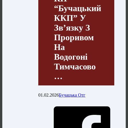
“Бучацький
ККП” У
Зв’язку З
Проривом
На
Водогоні
Тимчасово
…
01.02.2026
Бучацька Отг