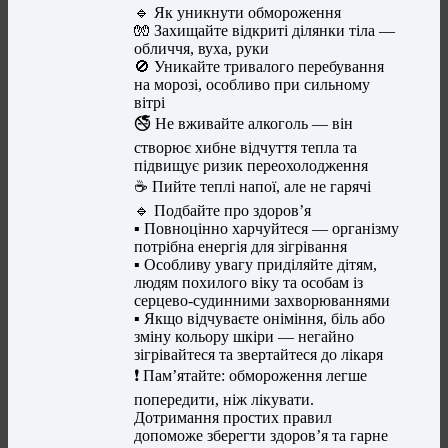
🔹 Як уникнути обмороження
🧤 Захищайте відкриті ділянки тіла —
обличчя, вуха, руки
🚫 Уникайте тривалого перебування
на морозі, особливо при сильному
вітрі
🚭 Не вживайте алкоголь — він
створює хибне відчуття тепла та
підвищує ризик переохолодження
☕ Пийте теплі напої, але не гарячі
🔹 Подбайте про здоров’я
▪️ Повноцінно харчуйтеся — організму
потрібна енергія для зігрівання
▪️ Особливу увагу приділяйте дітям,
людям похилого віку та особам із
серцево-судинними захворюваннями
▪️ Якщо відчуваєте оніміння, біль або
зміну кольору шкіри — негайно
зігрівайтеся та звертайтеся до лікаря
❗ Пам’ятайте: обмороження легше
попередити, ніж лікувати.
Дотримання простих правил
допоможе зберегти здоров’я та гарне