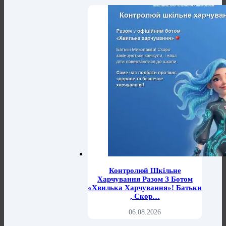
Контролюй Шкільне
Харчування Разом З Ботом
«Хвилька Харчування»! Батьки
, Скор…
06.08.2026