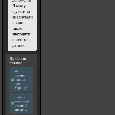
допомогти?
Я можу
шукати та
аналізувати
новини, а
також
знаходити
статті за
датами.
Приклади
питань:
Які
останні
новини
про
Україну?
Знайди
новини за
останній
тиждень