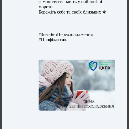
самопочуття навіть у найлютіші
морози.
Бережіть себе та своїх близьких 💙
#ЗимаБезПереохолодження
#Профілактика