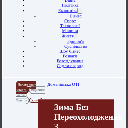
Війна
Політика
Економіка
Бізнес
Спорт
Технології
Машини
Життя
Здоров’я
Суспільство
Шоу бізнес
Розваги
Розслідування
Сад та огород
Доманівська ОТГ
Додати свою
новину
Відкрити/
Закрити
Фільтри
Скинути
Зима Без
Переохолодження
З