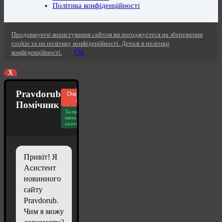
Політика конфіденційності
Продовжуючі користування сайтом ви погоджуєтеся на збереження
cookie та на політику конфідеційності. Деталі в політиці
Ок
конфіденційності.
X
Pravdorub
Очистити
чат
Помічник
Залишилось
питань
сьогодні: 20
Привіт! Я
Асистент
новинного
сайту
Pravdorub.
Чим я можу