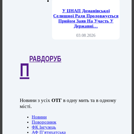
У ЦНАП Доманівської
Селищної Ради Продовжується
Прийом Заяв На Участь У
Державні…
03.08.2026
РАВДОРУБ
П
Новини з усіх
ОТГ
в одну мить та в одному
місті.
Новини
Поворознюк
ФК Інгулець
АФ П’ятихатська