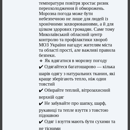
температури повітря зростає ризик
переохолодження й обморожень.
Морозна погода може бути
небезпечною не лише для людей із
хронічними захворюваннями, а й для
цілком здорових громадян. Саме тому
Миколаївський обласний центр
контролю та профілактики хвороб
МОЗ України нагадує жителям міста
та області прості, але важливі правила
безпеки.
🔹 Як вдягатися в морозну погоду
✔️ Одягайтеся багатошарово — кілька
шарів одягу з натуральних тканин, які
краще зберігають тепло, ніж один
товстий
✔️ Обирайте теплий, вітрозахисний
верхній одяг
✔️ Не забувайте про шапку, шарф,
рукавиці та тепле взуття з товстою
підошвою
✔️ Одяг і взуття мають бути сухими та
не тісними