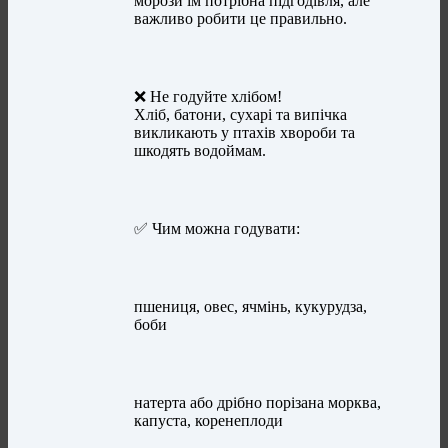
морози їм потрібна підгодівля, але
важливо робити це правильно.
❌ Не годуйте хлібом!
Хліб, батони, сухарі та випічка
викликають у птахів хвороби та
шкодять водоймам.
✅ Чим можна годувати:
пшениця, овес, ячмінь, кукурудза,
боби
натерта або дрібно порізана морква,
капуста, коренеплоди