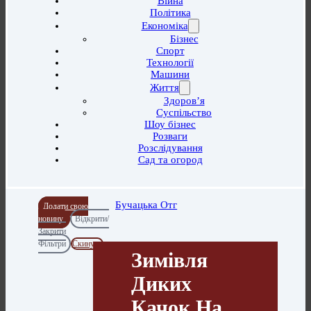
Війна
Політика
Економіка
Бізнес
Спорт
Технології
Машини
Життя
Здоров’я
Суспільство
Шоу бізнес
Розваги
Розслідування
Сад та огород
Бучацька Отг
Додати свою
новину
Відкрити/
Закрити
Фільтри
Скинути
Зимівля
Диких
Качок На