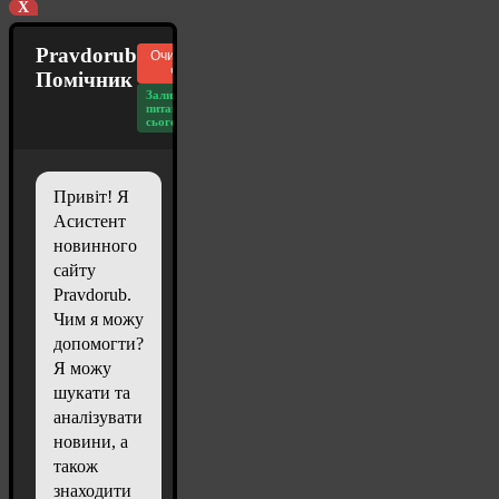
X
Pravdorub
Очистити
чат
Помічник
Залишилось
питань
сьогодні: 20
Привіт! Я
Асистент
новинного
сайту
Pravdorub.
Чим я можу
допомогти?
Я можу
шукати та
аналізувати
новини, а
також
знаходити