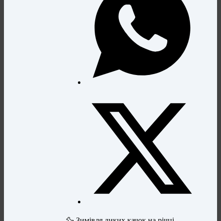
🦆 Зимівля диких качок на річці