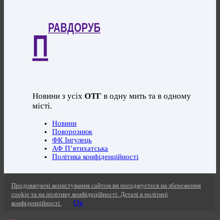
РАВДОРУБ
П
Новини з усіх
ОТГ
в одну мить та в одному
місті.
Новини
Поворознюк
ФК Інгулець
АФ П’ятихатська
Політика конфіденційності
Продовжуючі користування сайтом ви погоджуєтеся на збереження
cookie та на політику конфідеційності. Деталі в політиці
Ок
конфіденційності.