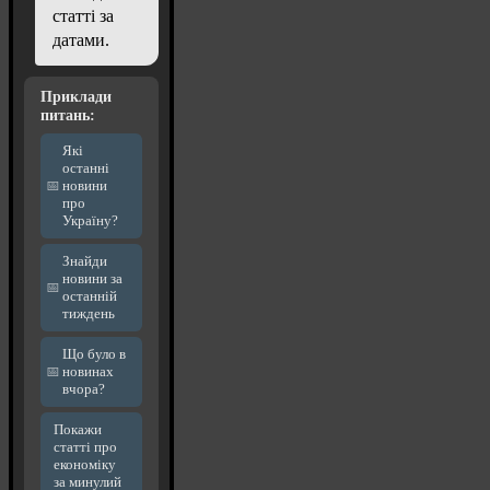
статті за
датами.
Приклади
питань:
Які
останні
новини
про
Україну?
Знайди
новини за
останній
тиждень
Що було в
новинах
вчора?
Покажи
статті про
економіку
за минулий