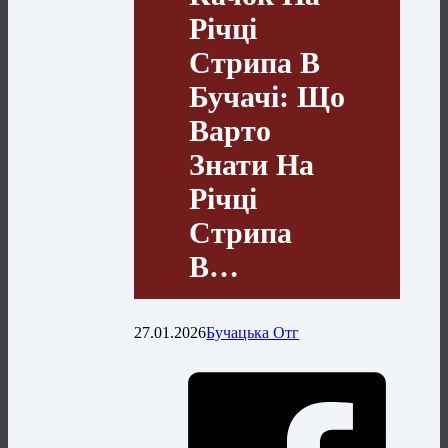
Річці
Стрипа В
Бучачі: Що
Варто
Знати На
Річці
Стрипа
В…
27.01.2026
Бучацька Отг